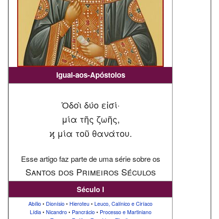
Igual-aos-Apóstolos
Ὁδοὶ δύο εἰσί·
μία τῆς ζωῆς,
ϗ μία τοῦ θανάτου.
Esse artigo faz parte de uma série sobre os
Santos dos Primeiros Séculos
Século I
Abílio
•
Dionísio
•
Hieroteu
•
Leuco, Calínico e Ciríaco
Lídia
•
Nicandro
•
Pancrácio
•
Processo e Martiniano