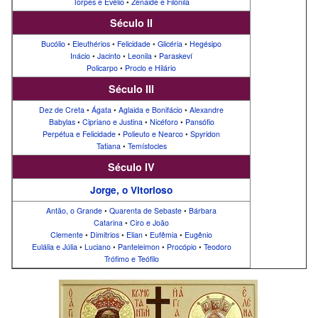
Torpes e Evélio
•
Zenaide e Filonila
Século II
Bucólio
•
Eleuthérios
•
Felicidade
•
Glicéria
•
Hegésipo
Inácio
•
Jacinto
•
Leonila
•
Paraskeví
Policarpo
•
Proclo e Hilário
Século III
Dez de Creta
•
Ágata
•
Aglaida e Bonifácio
•
Alexandre
Babylas
•
Cipriano e Justina
•
Nicéforo
•
Pansófio
Perpétua e Felicidade
•
Polieuto e Nearco
•
Spyridon
Tatiana
•
Temístocles
Século IV
Jorge, o Vitorioso
Antão, o Grande
•
Quarenta de Sebaste
•
Bárbara
Catarina
•
Ciro e João
Clemente
•
Dimitrios
•
Elian
•
Eufêmia
•
Eugênio
Eulália e Júlia
•
Luciano
•
Panteleimon
•
Procópio
•
Teodoro
Trófimo e Teófilo