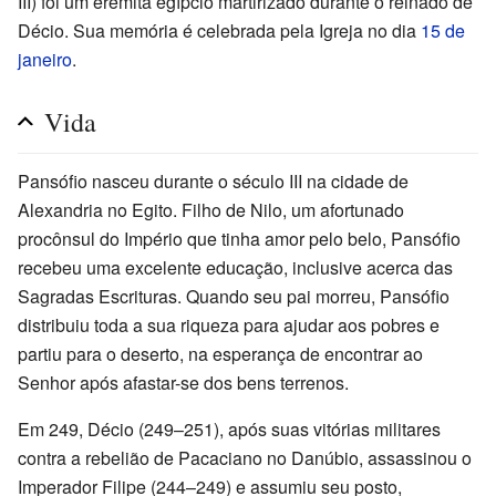
III) foi um eremita egípcio martirizado durante o reinado de
Décio. Sua memória é celebrada pela Igreja no dia
15 de
janeiro
.
Vida
Pansófio nasceu durante o século III na cidade de
Alexandria no Egito. Filho de Nilo, um afortunado
procônsul do Império que tinha amor pelo belo, Pansófio
recebeu uma excelente educação, inclusive acerca das
Sagradas Escrituras. Quando seu pai morreu, Pansófio
distribuiu toda a sua riqueza para ajudar aos pobres e
partiu para o deserto, na esperança de encontrar ao
Senhor após afastar-se dos bens terrenos.
Em 249, Décio (249–251), após suas vitórias militares
contra a rebelião de Pacaciano no Danúbio, assassinou o
Imperador Filipe (244–249) e assumiu seu posto,