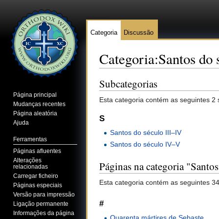
Categoria
Discussão
Categoria:Santos do 
Ir para:
navegação
,
pesquisa
Subcategorias
Página principal
Esta categoria contém as seguintes 2 
Mudanças recentes
Página aleatória
S
Ajuda
Santos do século III–IV
Ferramentas
Santos do século IV–V
Páginas afluentes
Alterações
Páginas na categoria "Santos
relacionadas
Carregar ficheiro
Esta categoria contém as seguintes 34
Páginas especiais
Versão para impressão
#
Ligação permanente
Informações da página
Quarenta mártires de Sebaste