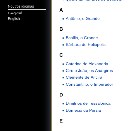
Noutros idiomas
A
Ελληνικά
Antônio, o Grande
English
B
Basílio, o Grande
Bárbara de Heliópolis
C
Catarina de Alexandria
Ciro e João, os Anárgiros
Clemente de Ancira
Constantino, o Imperador
D
Dimitrios de Tessalônica
Domécio da Pérsia
E