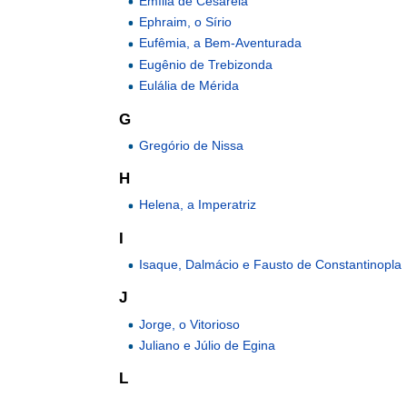
Emília de Cesareia
Ephraim, o Sírio
Eufêmia, a Bem-Aventurada
Eugênio de Trebizonda
Eulália de Mérida
G
Gregório de Nissa
H
Helena, a Imperatriz
I
Isaque, Dalmácio e Fausto de Constantinopla
J
Jorge, o Vitorioso
Juliano e Júlio de Egina
L