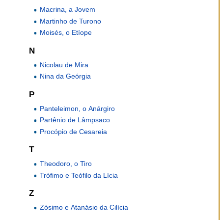
Macrina, a Jovem
Martinho de Turono
Moisés, o Etíope
N
Nicolau de Mira
Nina da Geórgia
P
Panteleimon, o Anárgiro
Partênio de Lâmpsaco
Procópio de Cesareia
T
Theodoro, o Tiro
Trófimo e Teófilo da Lícia
Z
Zósimo e Atanásio da Cilícia