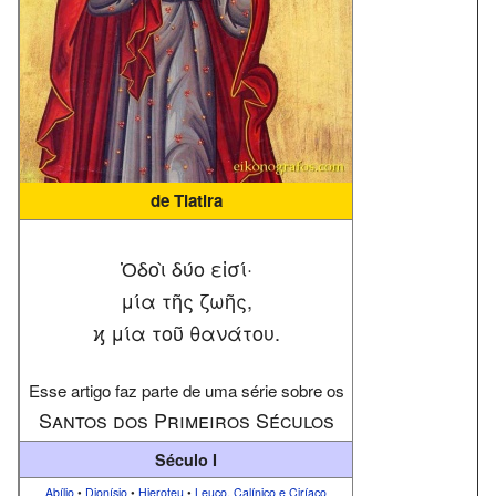
de Tiatira
Ὁδοὶ δύο εἰσί·
μία τῆς ζωῆς,
ϗ μία τοῦ θανάτου.
Esse artigo faz parte de uma série sobre os
Santos dos Primeiros Séculos
Século I
Abílio
•
Dionísio
•
Hieroteu
•
Leuco, Calínico e Ciríaco