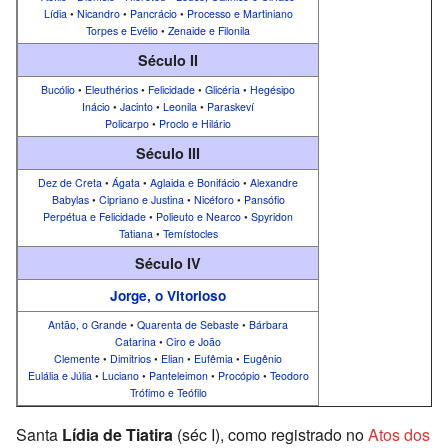
Lídia
•
Nicandro
•
Pancrácio
•
Processo e Martiniano
Torpes e Evélio
•
Zenaide e Filonila
Século II
Bucólio
•
Eleuthérios
•
Felicidade
•
Glicéria
•
Hegésipo
Inácio
•
Jacinto
•
Leonila
•
Paraskeví
Policarpo
•
Proclo e Hilário
Século III
Dez de Creta
•
Ágata
•
Aglaida e Bonifácio
•
Alexandre
Babylas
•
Cipriano e Justina
•
Nicéforo
•
Pansófio
Perpétua e Felicidade
•
Polieuto e Nearco
•
Spyridon
Tatiana
•
Temístocles
Século IV
Jorge, o Vitorioso
Antão, o Grande
•
Quarenta de Sebaste
•
Bárbara
Catarina
•
Ciro e João
Clemente
•
Dimitrios
•
Elian
•
Eufêmia
•
Eugênio
Eulália e Júlia
•
Luciano
•
Panteleimon
•
Procópio
•
Teodoro
Trófimo e Teófilo
Santa
Lídia de Tiatira
(séc I), como registrado no
Atos dos