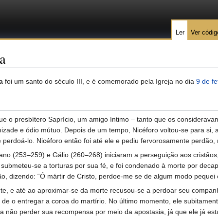
Ler
Ver códig
a
a
foi um santo do século III, e é comemorado pela Igreja no dia
9 de fe
e o presbítero Saprício, um amigo íntimo – tanto que os considerava
izade e ódio mútuo. Depois de um tempo, Nicéforo voltou-se para si,
perdoá-lo. Nicéforo então foi até ele e pediu fervorosamente perdão, m
no (253–259) e Gálio (260–268) iniciaram a perseguição aos cristãos, 
 submeteu-se a torturas por sua fé, e foi condenado à morte por deca
ão, dizendo: “Ó mártir de Cristo, perdoe-me se de algum modo pequei c
te, e até ao aproximar-se da morte recusou-se a perdoar seu companhe
de o entregar a coroa do martírio. No último momento, ele subitament
a não perder sua recompensa por meio da apostasia, já que ele já estav