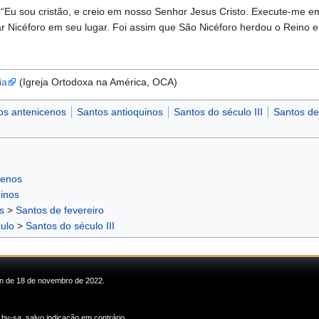
 “Eu sou cristão, e creio em nosso Senhor Jesus Cristo. Execute-me em
tar Nicéforo em seu lugar. Foi assim que São Nicéforo herdou o Reino e
ia
(Igreja Ortodoxa na América, OCA)
os antenicenos
Santos antioquinos
Santos do século III
Santos de
cenos
uinos
s
>
Santos de fevereiro
ulo
>
Santos do século III
min de 18 de novembro de 2022.
 by-sa
, salvo indicação em contrário.