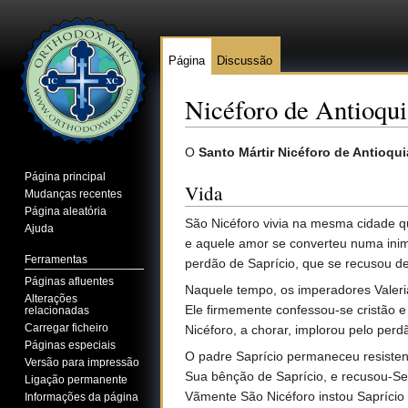
Página
Discussão
Nicéforo de Antioqui
Ir para:
navegação
,
pesquisa
O
Santo Mártir Nicéforo de Antioqui
Página principal
Vida
Mudanças recentes
Página aleatória
São Nicéforo vivia na mesma cidade qu
Ajuda
e aquele amor se converteu numa inim
Ferramentas
perdão de Saprício, que se recusou de 
Páginas afluentes
Naquele tempo, os imperadores Valeria
Alterações
Ele firmemente confessou-se cristão e
relacionadas
Carregar ficheiro
Nicéforo, a chorar, implorou pelo perd
Páginas especiais
O padre Saprício permaneceu resisten
Versão para impressão
Sua bênção de Saprício, e recusou-Se 
Ligação permanente
Vãmente São Nicéforo instou Saprício 
Informações da página