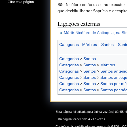
Citar esta página
São Nicéforo então disse ao executor:
que decidiu libertar Saprício e decapi
Ligações externas
Mártir Nicéforo de Antioquia, na Sír
Categorias
:
Mártires
Santos
Sant
Categorias
>
Santos
Categorias
>
Santos
>
Mártires
Categorias
>
Santos
>
Santos anteni
Categorias
>
Santos
>
Santos antioq
Categorias
>
Santos
>
Santos por mê
Categorias
>
Santos
>
Santos por séc
Esta página foi editada pela última vez à(s) 02h55
Esta página foi acedida 4 217 vezes.
Conteúdo disponibilizado nos termos da
GFDL / CC