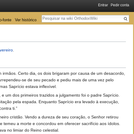
Entrar
Pedir conta
Pesquisa
o-fonte
Ver histórico
vereiro
.
m irmãos. Certo dia, os dois brigaram por causa de um desacordo,
 arrependeu-se de seu pecado e pediu mais de uma vez pelo
as Saprício estava inflexível.
e um dos primeiros trazidos a julgamento foi o padre Saprício.
pitação pela espada. Enquanto Saprício era levado à execução,
ontra ti.”
iro cristão. Vendo a dureza de seu coração, o Senhor retirou
e temeu a morte e concordou em oferecer sacrifício aos ídolos.
a no limiar do Reino celestial.