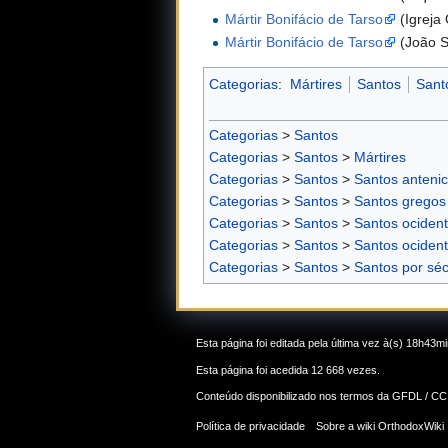
Mártir Bonifácio de Tarso
(Igreja
Mártir Bonifácio de Tarso
(João S
Categorias
:
Mártires
Santos
Sant
Categorias
>
Santos
Categorias
>
Santos
>
Mártires
Categorias
>
Santos
>
Santos anteni
Categorias
>
Santos
>
Santos gregos
Categorias
>
Santos
>
Santos ocident
Categorias
>
Santos
>
Santos ocident
Categorias
>
Santos
>
Santos por séc
Esta página foi editada pela última vez à(s) 18h43
Esta página foi acedida 12 668 vezes.
Conteúdo disponibilizado nos termos da
GFDL / CC
Política de privacidade
Sobre a wiki OrthodoxWiki