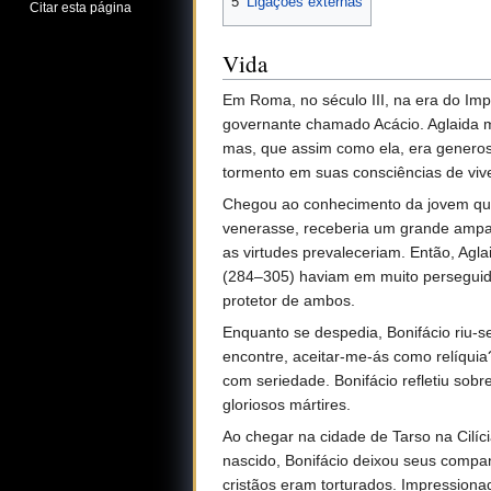
5
Ligações externas
Citar esta página
Vida
Em Roma, no século III, na era do Im
governante chamado Acácio. Aglaida 
mas, que assim como ela, era generos
tormento em suas consciências de viv
Chegou ao conhecimento da jovem que
venerasse, receberia um grande ampar
as virtudes prevaleceriam. Então, Agla
(284–305) haviam em muito perseguido o
protetor de ambos.
Enquanto se despedia, Bonifácio riu-
encontre, aceitar-me-ás como relíquia
com seriedade. Bonifácio refletiu sobr
gloriosos mártires.
Ao chegar na cidade de Tarso na Cilí
nascido, Bonifácio deixou seus compa
cristãos eram torturados. Impressiona