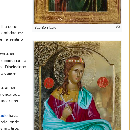
filha de um
São Bonifácio.
à embriaguez,
m a sentir o
tos e as
 diminuiriam e
 de Diocleciano
 o guia e
ue eu as
er encarada
 tocar nos
aulo
havia
dade, onde
s mártires