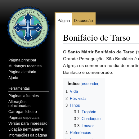
Página
Discussão
Bonifácio de Tarso
Ir para:
navegação
,
pesquisa
O
Santo Mártir Bonifácio de Tarso
(s
Grande Perseguição. São Bonifácio é 
Página principal
A Igreja os comemora no dia do martír
Mudanças recentes
Página aleatória
Bonifácio é comemorado.
Ajuda
Índice
[
esconder
]
Ferramentas
1
Vida
Páginas afluentes
2
Pós-vida
Alterações
3
Hinos
relacionadas
Carregar ficheiro
3.1
Tropário
Páginas especiais
3.2
Condáquio
Versão para impressão
3.3
Louvor
Ligação permanente
4
Referências
Informações da página