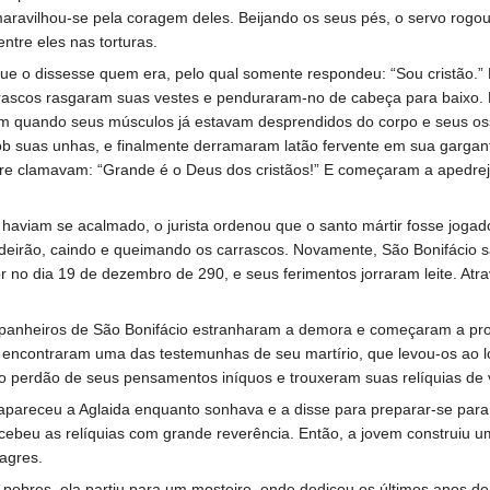
aravilhou-se pela coragem deles. Beijando os seus pés, o servo rogo
ntre eles nas torturas.
 que o dissesse quem era, pelo qual somente respondeu: “Sou cristão.
carrascos rasgaram suas vestes e penduraram-no de cabeça para baixo. 
m quando seus músculos já estavam desprendidos do corpo e seus os
b suas unhas, e finalmente derramaram latão fervente em sua gargant
e clamavam: “Grande é o Deus dos cristãos!” E começaram a apedrejar
haviam se acalmado, o jurista ordenou que o santo mártir fosse jogad
ldeirão, caindo e queimando os carrascos. Novamente, São Bonifácio sai
 no dia 19 de dezembro de 290, e seus ferimentos jorraram leite. Atr
panheiros de São Bonifácio estranharam a demora e começaram a proc
encontraram uma das testemunhas de seu martírio, que levou-os ao 
o perdão de seus pensamentos iníquos e trouxeram suas relíquias de 
pareceu a Aglaida enquanto sonhava e a disse para preparar-se para 
ecebeu as relíquias com grande reverência. Então, a jovem construiu um
lagres.
os pobres, ela partiu para um mosteiro, onde dedicou os últimos anos