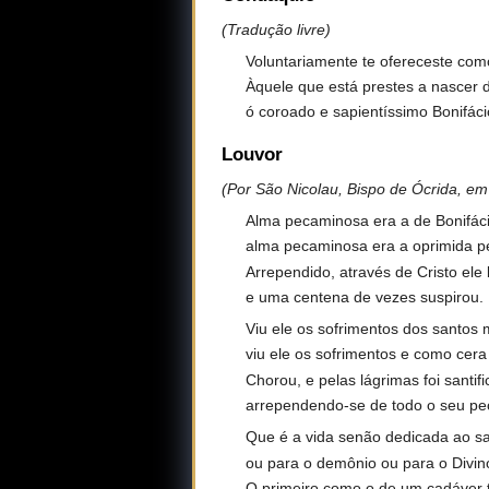
(Tradução livre)
Voluntariamente te ofereceste como
Àquele que está prestes a nascer 
ó coroado e sapientíssimo Bonifáci
Louvor
(Por São Nicolau, Bispo de Ócrida, em 
Alma pecaminosa era a de Bonifáci
alma pecaminosa era a oprimida pe
Arrependido, através de Cristo ele b
e uma centena de vezes suspirou.
Viu ele os sofrimentos dos santos m
viu ele os sofrimentos e como cera 
Chorou, e pelas lágrimas foi santifi
arrependendo-se de todo o seu pe
Que é a vida senão dedicada ao sacr
ou para o demônio ou para o Divin
O primeiro como o de um cadáver t