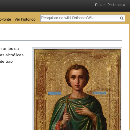
Entrar
Pedir conta
Pesquisa
o-fonte
Ver histórico
am antes da
s alcoólicas.
nte São