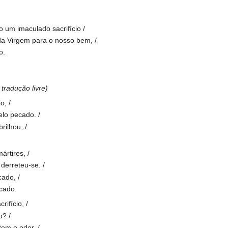
 um imaculado sacrifício /
da Virgem para o nosso bem, /
o.
tradução livre)
o, /
lo pecado. /
rilhou, /
ártires, /
derreteu-se. /
cado, /
cado.
ifício, /
o? /
em o odor, /