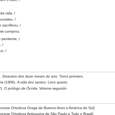
da vida, /
sucedeu. /
sacrificou, /
ele comprou.
penitente, /
, /
z, /
).
Sinaxário dos doze meses do ano.
Tomo primeiro.
ia (1906).
A vida dos santos.
Livro quarto.
2).
O prólogo de Ócrida.
Volume segundo.
iocese Ortodoxa Grega de Buenos Aires e América do Sul)
iocese Ortodoxa Antioquina de São Paulo e Todo o Brasil)