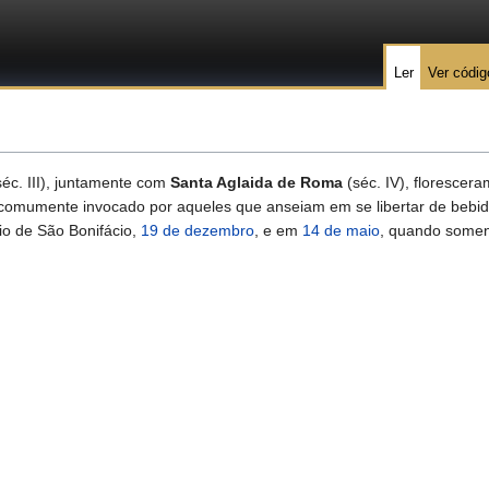
Ler
Ver códig
éc. III), juntamente com
Santa Aglaida de Roma
(séc. IV), florescer
comumente invocado por aqueles que anseiam em se libertar de bebida
io de São Bonifácio,
19 de dezembro
, e em
14 de maio
, quando some