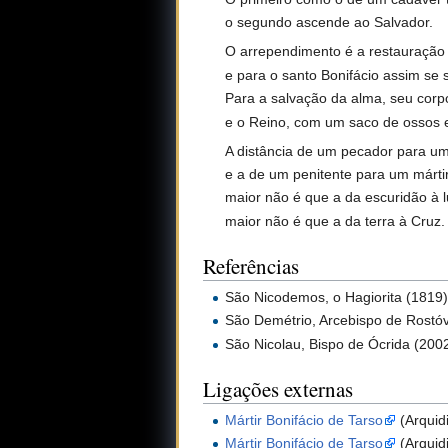
o segundo ascende ao Salvador.
O arrependimento é a restauração 
e para o santo Bonifácio assim se 
Para a salvação da alma, seu corpo 
e o Reino, com um saco de ossos 
A distância de um pecador para um 
e a de um penitente para um mártir
maior não é que a da escuridão à lu
maior não é que a da terra à Cruz.
Referências
São Nicodemos, o Hagiorita (1819
São Demétrio, Arcebispo de Rostóv
São Nicolau, Bispo de Ócrida (200
Ligações externas
Mártir Bonifácio de Tarso
(Arquid
Mártir Bonifácio de Tarso
(Arquid