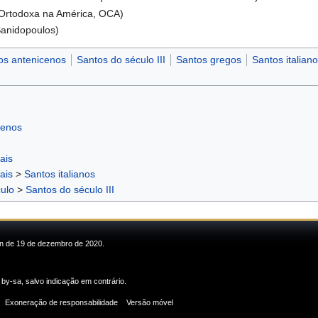
 Ortodoxa na América, OCA)
anidopoulos)
os antenicenos
Santos do século III
Santos gregos
Santos italian
cenos
ais
ais
>
Santos italianos
ulo
>
Santos do século III
min de 19 de dezembro de 2020.
 by-sa
, salvo indicação em contrário.
Exoneração de responsabilidade
Versão móvel