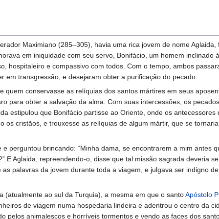
perador Maximiano (285–305), havia uma rica jovem de nome Aglaida, 
morava em iniquidade com seu servo, Bonifácio, um homem inclinado 
o, hospitaleiro e compassivo com todos. Com o tempo, ambos passara
er em transgressão, e desejaram obter a purificação do pecado.
 quem conservasse as relíquias dos santos mártires em seus aposen
o para obter a salvação da alma. Com suas intercessões, os pecados
ida estipulou que Bonifácio partisse ao Oriente, onde os antecessores
s cristãos, e trouxesse as relíquias de algum mártir, que se tornaria
se e perguntou brincando: “Minha dama, se encontrarem a mim antes q
?” E Aglaida, repreendendo-o, disse que tal missão sagrada deveria s
e as palavras da jovem durante toda a viagem, e julgava ser indigno de
cia (atualmente ao sul da Turquia), a mesma em que o santo
Apóstolo P
nheiros de viagem numa hospedaria lindeira e adentrou o centro da ci
do pelos animalescos e horríveis tormentos e vendo as faces dos santo