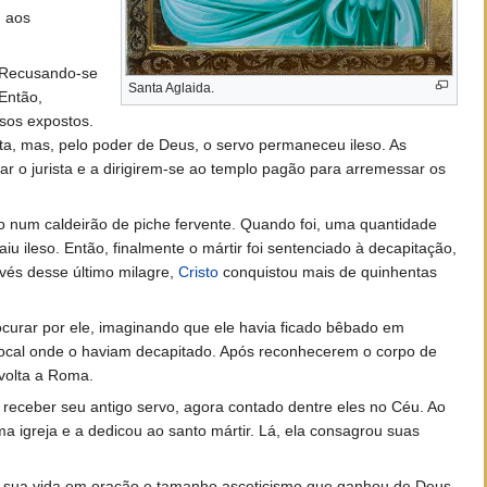
u aos
” Recusando-se
Santa Aglaida.
Então,
sos expostos.
a, mas, pelo poder de Deus, o servo permaneceu ileso. As
 o jurista e a dirigirem-se ao templo pagão para arremessar os
o num caldeirão de piche fervente. Quando foi, uma quantidade
u ileso. Então, finalmente o mártir foi sentenciado à decapitação,
avés desse último milagre,
Cristo
conquistou mais de quinhentas
urar por ele, imaginando que ele havia ficado bêbado em
local onde o haviam decapitado. Após reconhecerem o corpo de
volta a Roma.
receber seu antigo servo, agora contado dentre eles no Céu. Ao
a igreja e a dedicou ao santo mártir. Lá, ela consagrou suas
 de sua vida em oração e tamanho asceticismo que ganhou de Deus