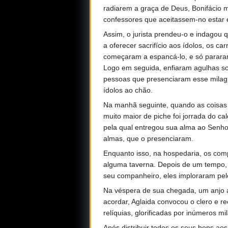
radiarem a graça de Deus, Bonifácio m
confessores que aceitassem-no estar e
Assim, o jurista prendeu-o e indagou
a oferecer sacrifício aos ídolos, os 
começaram a espancá-lo, e só parara
Logo em seguida, enfiaram agulhas so
pessoas que presenciaram esse milagr
ídolos ao chão.
Na manhã seguinte, quando as coisas 
muito maior de piche foi jorrada do ca
pela qual entregou sua alma ao Senhor
almas, que o presenciaram.
Enquanto isso, na hospedaria, os com
alguma taverna. Depois de um tempo, 
seu companheiro, eles imploraram pel
Na véspera de sua chegada, um anjo a
acordar, Aglaida convocou o clero e r
relíquias, glorificadas por inúmeros mi
Após distribuir todos os seus bens a