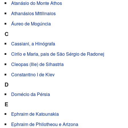
Atanásio do Monte Athos
Athanásios Mitilinaios
Áureo de Mogúncia
C
Cassiani, a Hinógrafa
Cirilo e Maria, pais de São Sérgio de Radonej
Cleopas (Ilie) de Sihastria
Constantino I de Kiev
D
Domécio da Pérsia
E
Ephraim de Katounakia
Ephraim de Philotheou e Arizona