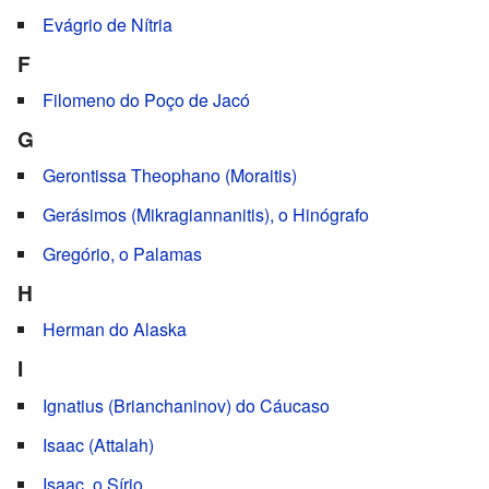
Evágrio de Nítria
F
Filomeno do Poço de Jacó
G
Gerontissa Theophano (Moraitis)
Gerásimos (Mikragiannanitis), o Hinógrafo
Gregório, o Palamas
H
Herman do Alaska
I
Ignatius (Brianchaninov) do Cáucaso
Isaac (Attalah)
Isaac, o Sírio