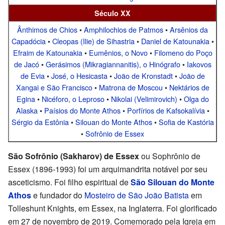
Século XX
Ânthimos de Chios
•
Amphilochios de Patmos
•
Arsênios da
Capadócia
•
Cleopas (Ilie) de Sihastria
•
Daniel de Katounakia
•
Efraim de Katounakia
•
Eumênios, o Novo
•
Filomeno do Poço
de Jacó
•
Gerásimos (Mikragiannanitis), o Hinógrafo
•
Iakovos
de Evia
•
José, o Hesicasta
•
João de Kronstadt
•
João de
Xangai e São Francisco
•
Matrona de Moscou
•
Nektários de
Egina
•
Nicéforo, o Leproso
•
Nikolai (Velimirovich)
•
Olga do
Alaska
•
Paísios do Monte Athos
•
Porfírios de Kafsokalívia
•
Sérgio da Estônia
•
Silouan do Monte Athos
•
Sofia de Kastória
•
Sofrônio de Essex
São Sofrônio (Sakharov) de Essex
ou Sophrônio de
Essex (1896-1993) foi um arquimandrita notável por seu
asceticismo. Foi filho espiritual de
São Silouan do Monte
Athos
e fundador do
Mosteiro de São João Batista
em
Tolleshunt Knights, em Essex, na Inglaterra. Foi glorificado
em 27 de novembro de 2019. Comemorado pela Igreja em