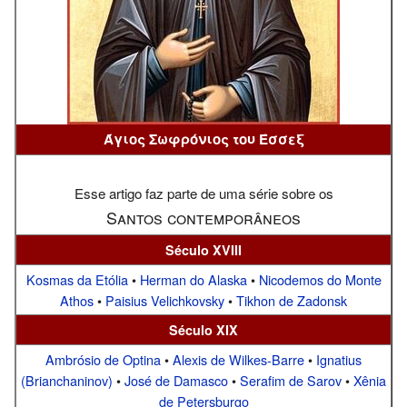
Άγιος Σωφρόνιος του Έσσεξ
Esse artigo faz parte de uma série sobre os
Santos contemporâneos
Século XVIII
Kosmas da Etólia
•
Herman do Alaska
•
Nicodemos do Monte
Athos
•
Paisius Velichkovsky
•
Tikhon de Zadonsk
Século XIX
Ambrósio de Optina
•
Alexis de Wilkes-Barre
•
Ignatius
(Brianchaninov)
•
José de Damasco
•
Serafim de Sarov
•
Xênia
de Petersburgo