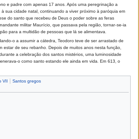
ácono e padre com apenas 17 anos. Após uma peregrinação a
 à sua cidade natal, continuando a viver próximo à paróquia em
cese do santo que recebeu de Deus o poder sobre as feras
ndante militar Maurício, que passava pela região, tornar-se-ia
pão para a multidão de pessoas que lá se alimentava.
dando-o a assumir a cátedra, Teodoro teve de ser arrastado de
em estar de seu rebanho. Depois de muitos anos nesta função,
, durante a celebração dos santos mistérios, uma luminosidade
 venerava-o como santo estando ele ainda em vida. Em 613, o
 VII
Santos gregos