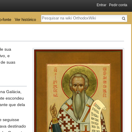
Entrar
Pedir conta
Pesquisa
o-fonte
Ver histórico
de sua
vo, e
 de suas
 na Galácia,
nte escondeu
ante que dela
e seguisse
tava destinado