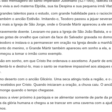
a sido mensageiro do santo Imperador Justiniano (527–565), faleceu c
vivia a avó materna Elpídia, sua tia Despina e sua pequena irmã Vlat
randes talentos para o estudo, com grande habilidade para o raciocín
também o ancião Estêvão. Imitando-o, Teodoro passou a jejuar sever
vez mais a Igreja de São Jorge, onde o Grande Mártir apareceu a ele e
 gravemente doente. Levaram-no para a Igreja de São João Batista, e 
r duas gotas de orvalho que caíram da face do Salvador gravada no dom
 Teodoro e instava-o a permanecer em oração na Igreja desde a manh
nto do menino, o Grande Mártir também apareceu em sonho a ela, a E
começou a tomar o irmão como exemplo.
ão em sonho, em que Cristo lhe ordenava o ascetismo. A partir de e
entá-lo e destruí-lo, mas o santo se manteve impassível aos ataques d
.
no deserto com o ancião Glicério. Uma seca atingiu toda a região, e o
ecebidos por Cristo. Quando iniciaram a oração, a chuva caiu. O anci
 monge quando o tempo chegasse.
ssou a viver próximo à paróquia e se alimentar somente de parte da pr
a da glória humana e chegou a se trancar em uma caverna com a ajuda
nos.