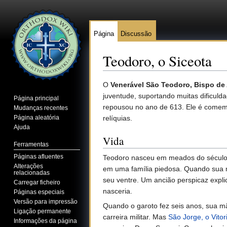
Página
Discussão
Teodoro, o Siceota
Ir para:
navegação
,
pesquisa
O
Venerável São Teodoro, Bispo de
juventude, suportando muitas dificul
Página principal
repousou no ano de 613. Ele é comem
Mudanças recentes
Página aleatória
relíquias.
Ajuda
Vida
Ferramentas
Páginas afluentes
Teodoro nasceu em meados do século VI
Alterações
em uma família piedosa. Quando sua 
relacionadas
seu ventre. Um ancião perspicaz expli
Carregar ficheiro
nasceria.
Páginas especiais
Versão para impressão
Quando o garoto fez seis anos, sua m
Ligação permanente
carreira militar. Mas
São Jorge, o Vitor
Informações da página