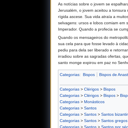
As notícias sobre o jovem se espalha
Jerusalém, o jovem aceitou a tonsura 
rígida ascese. Sua vida atraía a mui
selvagens: ursos e lobos comiam em s
Imperador. Quando a profecia se cump
Quando os mensageiros do metropolita 
sua cela para que fosse levado à cida
pediu para dela ser liberado e retorn
irradiou sobre as sagradas ofertas, 
santo monge expirou em paz no Senho
Categorias
:
Bispos
Bispos de Anast
Categorias
>
Clérigos
>
Bispos
Categorias
>
Clérigos
>
Bispos
>
Bisp
Categorias
>
Monásticos
Categorias
>
Santos
Categorias
>
Santos
>
Santos bizanti
Categorias
>
Santos
>
Santos gregos
Categorias
>
Santos
>
Santos por séc