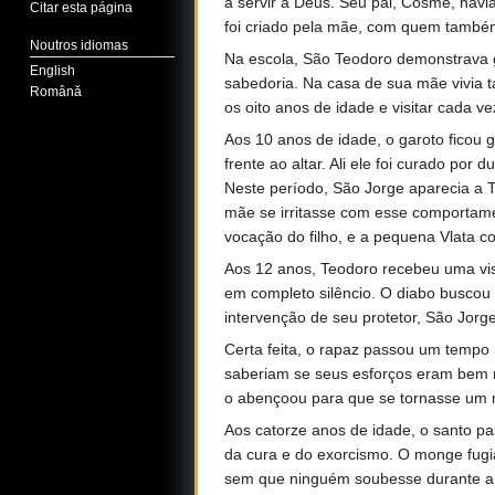
a servir a Deus. Seu pai, Cosme, havi
Citar esta página
foi criado pela mãe, com quem também 
Noutros idiomas
Na escola, São Teodoro demonstrava g
English
sabedoria. Na casa de sua mãe vivia 
Română
os oito anos de idade e visitar cada 
Aos 10 anos de idade, o garoto ficou
frente ao altar. Ali ele foi curado po
Neste período, São Jorge aparecia a
mãe se irritasse com esse comportame
vocação do filho, e a pequena Vlata 
Aos 12 anos, Teodoro recebeu uma vis
em completo silêncio. O diabo buscou t
intervenção de seu protetor, São Jorge
Certa feita, o rapaz passou um tempo 
saberiam se seus esforços eram bem r
o abençoou para que se tornasse um
Aos catorze anos de idade, o santo pa
da cura e do exorcismo. O monge fugi
sem que ninguém soubesse durante a