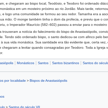
ram, e chegaram ao bispo local, Teodósio, e Teodoro foi ordenado di
monástica em um mosteiro próximo ao rio Jordão. Mais tarde, retornou
tos, e logo uma comunidade se formou ao seu redor. Tamanha era a as
ua mão. O monge também tinha o dom da profecia, e previu que o coma
riu, o Imperador Maurício (582–602) passou a enviar para o mosteiro 
trouxeram a notícia do falecimento do bispo de Anastasiópolis, convi
de. Tendo sido ordenado bispo, o santo dedicou-se com afinco pelo b
ar à sua vida monástica. Sua santidade era tão evidente que, certa vez
que chegaram a levitar quando consagradas por Teodoro. Toda a Igreja
r.
asiópolis
Monásticos
Santos
Santos bizantinos
Santos do século
os por localidade
>
Bispos de Anastasiópolis
nos
ulo
>
Santos do século VII