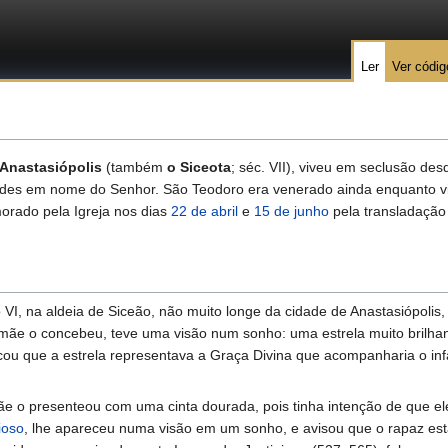
Ler
Ver códig
 Anastasiópolis
(também
o Siceota
; séc. VII), viveu em seclusão des
dades em nome do Senhor. São Teodoro era venerado ainda enquanto vi
orado pela Igreja nos dias
22 de abril
e
15 de junho
pela transladação
, na aldeia de Siceão, não muito longe da cidade de Anastasiópolis,
mãe o concebeu, teve uma visão num sonho: uma estrela muito brilha
cou que a estrela representava a Graça Divina que acompanharia o inf
ãe o presenteou com uma cinta dourada, pois tinha intenção de que el
ioso
, lhe apareceu numa visão em um sonho, e avisou que o rapaz es