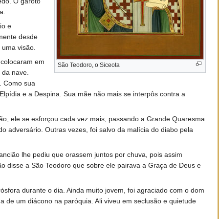
edo. O garoto
a.
io e
amente desde
m uma visão.
o colocaram em
São Teodoro, o Siceota
o da nave.
ã. Como sua
lpídia e a Despina. Sua mãe não mais se interpôs contra a
ntão, ele se esforçou cada vez mais, passando a Grande Quaresma
o adversário. Outras vezes, foi salvo da malícia do diabo pela
 ancião lhe pediu que orassem juntos por chuva, pois assim
ão disse a São Teodoro que sobre ele pairava a Graça de Deus e
ósfora durante o dia. Ainda muito jovem, foi agraciado com o dom
 de um diácono na paróquia. Ali viveu em seclusão e quietude