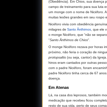
(Obediência). Em Chios, sua doença pr
campo de treinamento para sua luta esp
um monge com o nome de Nicéforo. A 
muitas lesões grandes em seu rospo e
Nicéforo vivia com obediência genuín
milagres de
Santo Ânthimos
, que ele 
o monge Nicéforo, que “não se separo
“
Santo Ânthimos de Chios
".
O monge Nicéforo rezava por horas int
próximo, não feria o coração de ning
protopsaltis
(ou seja, cantor) da Igrej
hinos eram cantados por outras pessoa
com o padre Nicéforo, foram encaminh
padre Nicéforo tinha cerca de 67 an
doença.
Em Atenas
Lá, na casa dos leprosos, também m
medicação que recebeu ficou completa
resto de sua vida, perto de seus com