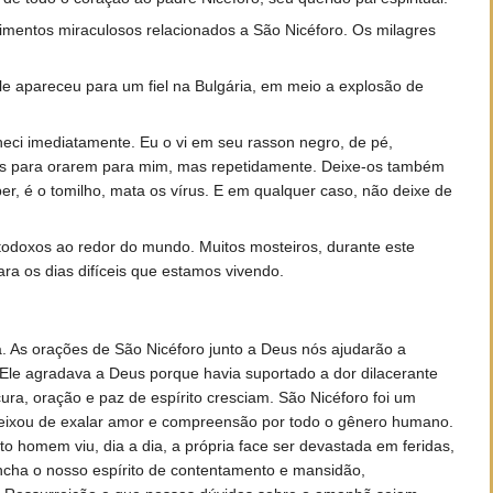
imentos miraculosos relacionados a São Nicéforo. Os milagres
le apareceu para um fiel na Bulgária, em meio a explosão de
heci imediatamente. Eu o vi em seu rasson negro, de pé,
tãos para orarem para mim, mas repetidamente. Deixe-os também
, é o tomilho, mata os vírus. E em qualquer caso, não deixe de
rtodoxos ao redor do mundo. Muitos mosteiros, durante este
ra os dias difíceis que estamos vivendo.
 As orações de São Nicéforo junto a Deus nós ajudarão a
Ele agradava a Deus porque havia suportado a dor dilacerante
a, oração e paz de espírito cresciam. São Nicéforo foi um
deixou de exalar amor e compreensão por todo o gênero humano.
homem viu, dia a dia, a própria face ser devastada em feridas,
ncha o nosso espírito de contentamento e mansidão,