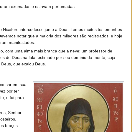
s foram exumadas e estavam perfumadas.
ão Nicéforo intercedesse junto a Deus. Temos muitos testemunhos
evemos notar que a maioria dos milagres são registrados, e hoje
oram manifestados.
orpo, com uma alma mais branca que a neve; um professor de
jos de Deus na fala, estimado por seu domínio da mente, cuja
 Deus, que exalou Deus.
scansar em sua
vez por ter
o, e foi para
res, Senhor
osteiros.
 os braços