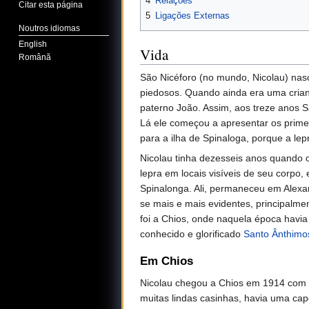
4
Relações
Citar esta página
5
Ligações Externas
Noutros idiomas
English
Vida
Română
São Nicéforo (no mundo, Nicolau) nasc
piedosos. Quando ainda era uma crian
paterno João. Assim, aos treze anos S
Lá ele começou a apresentar os primei
para a ilha de Spinaloga, porque a le
Nicolau tinha dezesseis anos quando 
lepra em locais visíveis de seu corpo,
Spinalonga. Ali, permaneceu em Alexa
se mais e mais evidentes, principalme
foi a Chios, onde naquela época havia
conhecido e glorificado
Santo Ânthimo
Em Chios
Nicolau chegou a Chios em 1914 com 
muitas lindas casinhas, havia uma ca