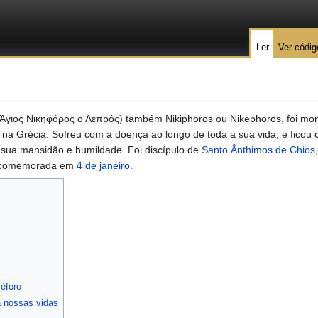
Ler
Ver códig
Άγιος Νικηφόρος ο Λεπρός) também Nikiphoros ou Nikephoros, foi mon
na Grécia. Sofreu com a doença ao longo de toda a sua vida, e ficou 
 sua mansidão e humildade. Foi discípulo de
Santo Ânthimos de Chios
é comemorada em
4 de janeiro
.
éforo
 nossas vidas