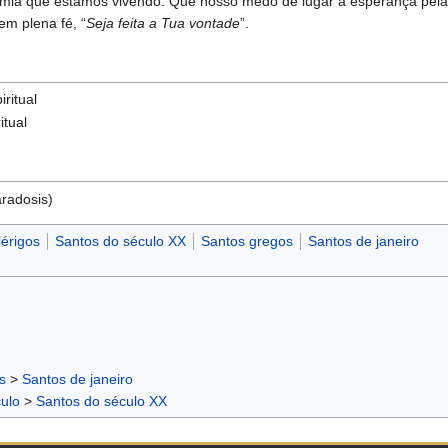
demia que estamos vivendo. Que nosso medo dê lugar a esperança pel
em plena fé, “
Seja feita a Tua vontade
”.
iritual
itual
radosis)
lérigos
Santos do século XX
Santos gregos
Santos de janeiro
s
>
Santos de janeiro
ulo
>
Santos do século XX