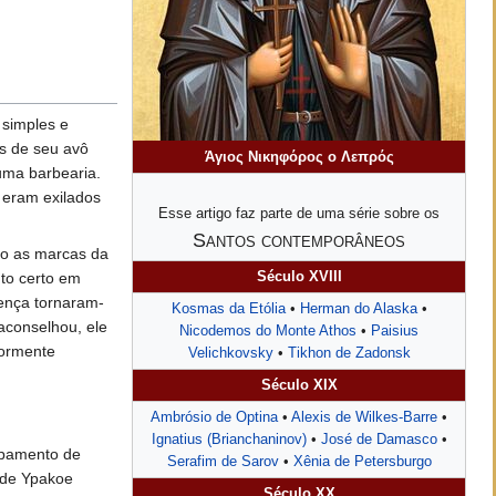
 simples e
os de seu avô
Άγιος Νικηφόρος ο Λεπρός
uma barbearia.
 eram exilados
Esse artigo faz parte de uma série sobre os
Santos contemporâneos
do as marcas da
nto certo em
Século XVIII
ença tornaram-
Kosmas da Etólia
•
Herman do Alaska
•
aconselhou, ele
Nicodemos do Monte Athos
•
Paisius
iormente
Velichkovsky
•
Tikhon de Zadonsk
Século XIX
Ambrósio de Optina
•
Alexis de Wilkes-Barre
•
Ignatius (Brianchaninov)
•
José de Damasco
•
upamento de
Serafim de Sarov
•
Xênia de Petersburgo
 de Ypakoe
Século XX