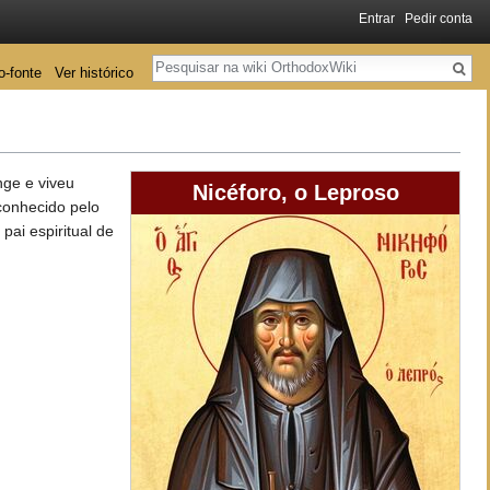
Entrar
Pedir conta
Pesquisa
o-fonte
Ver histórico
ge e viveu
Nicéforo, o Leproso
conhecido pelo
, pai espiritual de