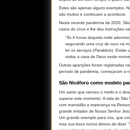
Estes são apenas alguns exemplos. Nã
são muitos e continuam a acontecer.
Nesta recente pandemia de 2020, São N
casos do vírus e lhe deu instruções vali
“Às 4 horas daquela noite adormec
segurando uma cruz de ouro na mão
ler os serviços (
Paraklisis
). Existe
visitar a casa de Deus neste momen
Outras aparições foram registradas na
período de pandemia, começaram a reza
São Nicéforo como modelo par
Um santo que venceu o medo e o deses
superar este momento. A vida de São 
com mansidão e esperança na Ressurre
grande imitador de Nosso Senhor Jes
Um grande exemplo para nós, que cost
mas sua boca nunca deixou de dizer “