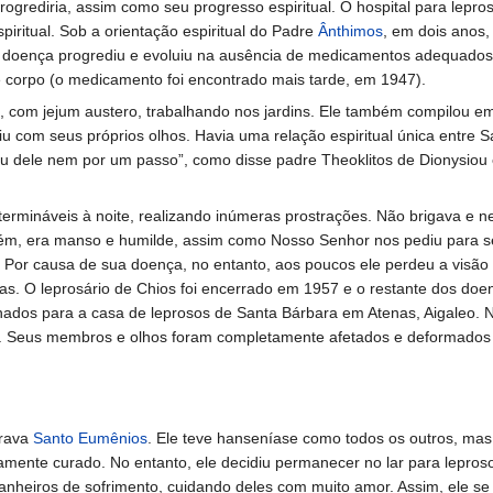
ogrediria, assim como seu progresso espiritual. O hospital para lepros
iritual. Sob a orientação espiritual do Padre
Ânthimos
, em dois anos,
doença progrediu e evoluiu na ausência de medicamentos adequados
 corpo (o medicamento foi encontrado mais tarde, em 1947).
a, com jejum austero, trabalhando nos jardins. Ele também compilou e
viu com seus próprios olhos. Havia uma relação espiritual única entre 
u dele nem por um passo”, como disse padre Theoklitos de Dionysiou 
ermináveis ​​à noite, realizando inúmeras prostrações. Não brigava e 
uém, era manso e humilde, assim como Nosso Senhor nos pediu para se
a. Por causa de sua doença, no entanto, aos poucos ele perdeu a visão
s. O leprosário de Chios foi encerrado em 1957 e o restante dos doe
ados para a casa de leprosos de Santa Bárbara em Atenas, Aigaleo. 
os. Seus membros e olhos foram completamente afetados e deformados
orava
Santo Eumênios
. Ele teve hanseníase como todos os outros, ma
mente curado. No entanto, ele decidiu permanecer no lar para lepros
panheiros de sofrimento, cuidando deles com muito amor. Assim, ele s