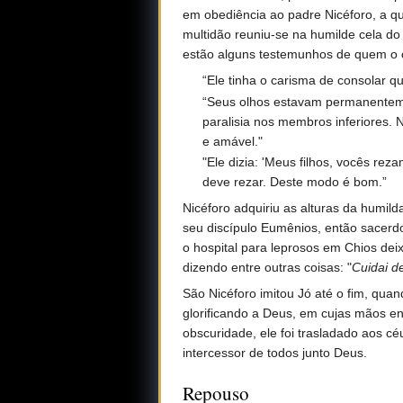
em obediência ao padre Nicéforo, a 
multidão reuniu-se na humilde cela do
estão alguns testemunhos de quem o
“Ele tinha o carisma de consolar qu
“Seus olhos estavam permanentement
paralisia nos membros inferiores. 
e amável."
"Ele dizia: 'Meus filhos, vocês 
deve rezar. Deste modo é bom.”
Nicéforo adquiriu as alturas da humild
seu discípulo Eumênios, então sacerd
o hospital para leprosos em Chios dei
dizendo entre outras coisas: "
Cuidai d
São Nicéforo imitou Jó até o fim, qua
glorificando a Deus, em cujas mãos en
obscuridade, ele foi trasladado aos cé
intercessor de todos junto Deus.
Repouso