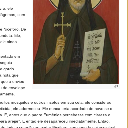
ra, ele
 lágrimas, com
re Nicéforo. De
onduta. Ele,
ele ainda
 sentado em
nseguiu
 e gordo
ma nota que
, que a enviou
u do envelope
iramente.
itos mosquitos e outros insetos em sua cela, ele considerou
seticida, ele adormeceu. Ele nunca teria acordado de novo se o
la. E, antes que o padre Eumênios percebesse com clareza o
, para arejar". E então ele desapareceu imediatamente. Então,
 todo o coração ao padre Nicéforo, seu querido pai espiritual.