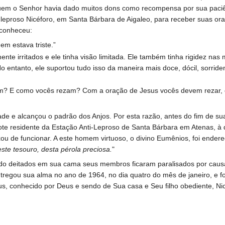
quem o Senhor havia dado muitos dons como recompensa por sua paci
 leproso Nicéforo, em Santa Bárbara de Aigaleo, para receber suas ora
 conheceu:
em estava triste.”
e irritados e ele tinha visão limitada. Ele também tinha rigidez nas
No entanto, ele suportou tudo isso da maneira mais doce, dócil, sorrid
rezam? E como vocês rezam? Com a oração de Jesus vocês devem rezar
ade e alcançou o padrão dos Anjos. Por esta razão, antes do fim de su
ote residente da Estação Anti-Leproso de Santa Bárbara em Atenas, à 
xou de funcionar. A este homem virtuoso, o divino Eumênios, foi ender
este tesouro, desta pérola preciosa.
"
ndo deitados em sua cama seus membros ficaram paralisados ​​por causa 
tregou sua alma no ano de 1964, no dia quatro do mês de janeiro, e f
us, conhecido por Deus e sendo de Sua casa e Seu filho obediente, Nic