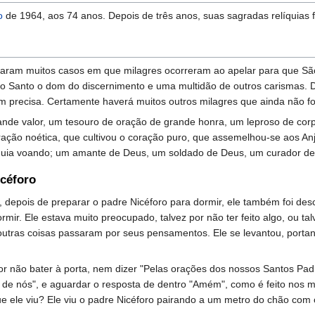
o
de 1964, aos 74 anos. Depois de três anos, suas sagradas relíquia
lataram muitos casos em que milagres ocorreram ao apelar para que S
to Santo o dom do discernimento e uma multidão de outros carismas. D
 precisa. Certamente haverá muitos outros milagres que ainda não f
grande valor, um tesouro de oração de grande honra, um leproso de c
oração noética, que cultivou o coração puro, que assemelhou-se aos An
águia voando; um amante de Deus, um soldado de Deus, um curador de
icéforo
, depois de preparar o padre Nicéforo para dormir, ele também foi de
mir. Ele estava muito preocupado, talvez por não ter feito algo, ou tal
outras coisas passaram por seus pensamentos. Ele se levantou, portant
r não bater à porta, nem dizer "Pelas orações dos nossos Santos Pad
de nós", e aguardar o resposta de dentro "Amém", como é feito nos m
que ele viu? Ele viu o padre Nicéforo pairando a um metro do chão com