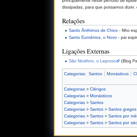
principalmente neste período de epi
dissipadas, para que possamos dizer, 
Relações
Santo Ânthimos de Chios
- filho esp
Santo Eumênios, o Novo
- pai espir
Ligações Externas
São Nicéforo, o Leproso
(Blog Pa
Categorias
:
Santos
Monásticos
C
Categorias
>
Clérigos
Categorias
>
Monásticos
Categorias
>
Santos
Categorias
>
Santos
>
Santos gregos
Categorias
>
Santos
>
Santos por mê
Categorias
>
Santos
>
Santos por séc