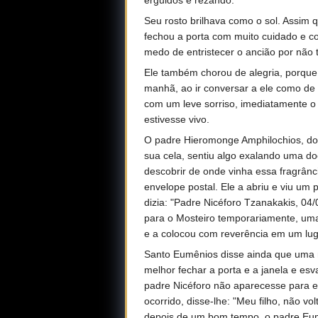
erguidos e rezando.
Seu rosto brilhava como o sol. Assim 
fechou a porta com muito cuidado e co
medo de entristecer o ancião por não 
Ele também chorou de alegria, porque 
manhã, ao ir conversar a ele como de
com um leve sorriso, imediatamente o
estivesse vivo.
O padre Hieromonge Amphilochios, do
sua cela, sentiu algo exalando uma do
descobrir de onde vinha essa fragrân
envelope postal. Ele a abriu e viu um
dizia: "Padre Nicéforo Tzanakakis, 04
para o Mosteiro temporariamente, uma
e a colocou com reverência em um lugar
Santo Eumênios disse ainda que uma n
melhor fechar a porta e a janela e esv
padre Nicéforo não aparecesse para e
ocorrido, disse-lhe: "Meu filho, não v
depois de um bom tempo, o padre Eumê