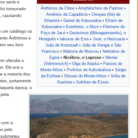
os seria o
 foi tonsurado
Ânthimos de Chios
•
Amphilochios de Patmos
•
Arsênios da Capadócia
•
Cleopas (Ilie) de
, causando
Sihastria
•
Daniel de Katounakia
•
Efraim de
Katounakia
•
Eumênios, o Novo
•
Filomeno do
m um catálogo os
Poço de Jacó
•
Gerásimos (Mikragiannanitis), o
Santo Ânthimos e
Hinógrafo
•
Iakovos de Evia
•
José, o Hesicasta
•
em seu livro
João de Kronstadt
•
João de Xangai e São
Francisco
•
Matrona de Moscou
•
Nektários de
Egina
•
Nicéforo, o Leproso
•
Nikolai
nem ofendia o
(Velimirovich)
•
Olga do Alaska
•
Paísios do
r. Ele era o
Monte Athos
•
Porfírios de Kafsokalívia
•
Sérgio
 e a maioria dos
da Estônia
•
Silouan do Monte Athos
•
Sofia de
ntes, juntamente
Kastória
•
Sofrônio de Essex
Naquela época, o
 pela
s com a
os pelo
e submeteu