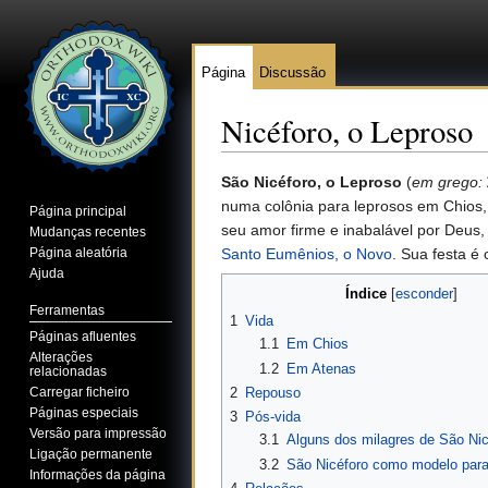
Página
Discussão
Nicéforo, o Leproso
Ir para:
navegação
,
pesquisa
São Nicéforo, o Leproso
(
em grego:
numa colônia para leprosos em Chios, 
Página principal
seu amor firme e inabalável por Deus,
Mudanças recentes
Página aleatória
Santo Eumênios, o Novo
. Sua festa 
Ajuda
Índice
[
esconder
]
Ferramentas
1
Vida
Páginas afluentes
1.1
Em Chios
Alterações
1.2
Em Atenas
relacionadas
Carregar ficheiro
2
Repouso
Páginas especiais
3
Pós-vida
Versão para impressão
3.1
Alguns dos milagres de São Nic
Ligação permanente
3.2
São Nicéforo como modelo para
Informações da página