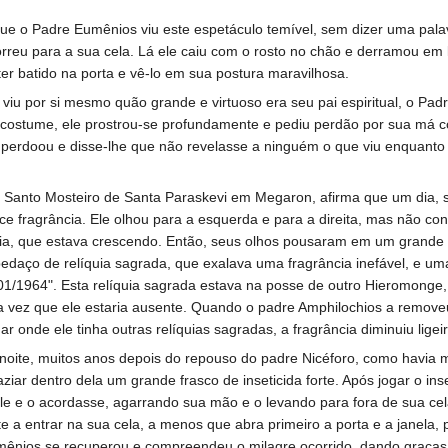
que o Padre Eumênios viu este espetáculo temível, sem dizer uma palav
rreu para a sua cela. Lá ele caiu com o rosto no chão e derramou em
ter batido na porta e vê-lo em sua postura maravilhosa.
viu por si mesmo quão grande e virtuoso era seu pai espiritual, o Pad
 costume, ele prostrou-se profundamente e pediu perdão por sua má c
 perdoou e disse-lhe que não revelasse a ninguém o que viu enquanto 
 Santo Mosteiro de Santa Paraskevi em Megaron, afirma que um dia,
ce fragrância. Ele olhou para a esquerda e para a direita, mas não co
cia, que estava crescendo. Então, seus olhos pousaram em um grande
 pedaço de relíquia sagrada, que exalava uma fragrância inefável, e u
/01/1964". Esta relíquia sagrada estava na posse de outro Hieromonge
 vez que ele estaria ausente. Quando o padre Amphilochios a remove
 onde ele tinha outras relíquias sagradas, a fragrância diminuiu lige
oite, muitos anos depois do repouso do padre Nicéforo, como havia mu
aziar dentro dela um grande frasco de inseticida forte. Após jogar o in
le e o acordasse, agarrando sua mão e o levando para fora de sua ce
olte a entrar na sua cela, a menos que abra primeiro a porta e a janela
nios se recuperou e compreendeu o milagre ocorrido, dando graças de