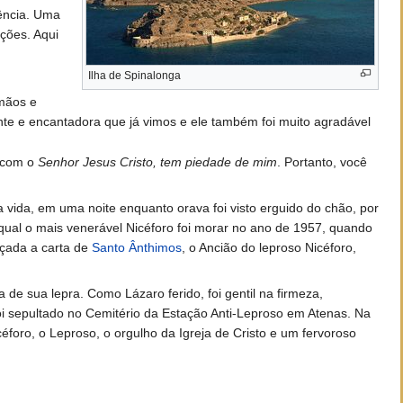
ência. Uma
ções. Aqui
Ilha de Spinalonga
 mãos e
ente e encantadora que já vimos e ele também foi muito agradável
, com o
Senhor Jesus Cristo, tem piedade de mim
. Portanto, você
a vida, em uma noite enquanto orava foi visto erguido do chão, por
qual o mais venerável Nicéforo foi morar no ano de 1957, quando
eçada a carta de
Santo Ânthimos
, o Ancião do leproso Nicéforo,
de sua lepra. Como Lázaro ferido, foi gentil na firmeza,
oi sepultado no Cemitério da Estação Anti-Leproso em Atenas. Na
éforo, o Leproso, o orgulho da Igreja de Cristo e um fervoroso