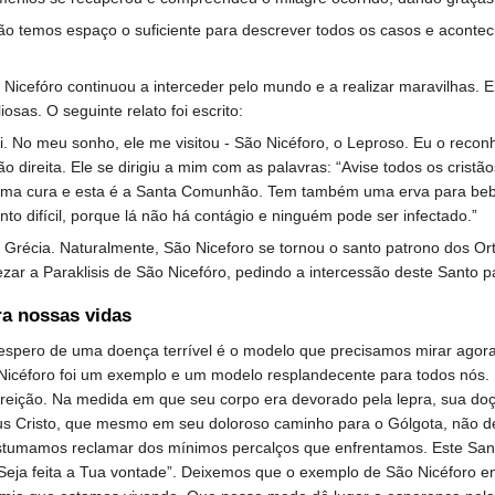
o temos espaço o suficiente para descrever todos os casos e acontec
icefóro continuou a interceder pelo mundo e a realizar maravilhas. E
osas. O seguinte relato foi escrito:
i. No meu sonho, ele me visitou - São Nicéforo, o Leproso. Eu o recon
 direita. Ele se dirigiu a mim com as palavras: “Avise todos os cris
 uma cura e esta é a Santa Comunhão. Tem também uma erva para beber
to difícil, porque lá não há contágio e ninguém pode ser infectado.”
 Grécia. Naturalmente, São Niceforo se tornou o santo patrono dos O
r a Paraklisis de São Nicefóro, pedindo a intercessão deste Santo pa
a nossas vidas
pero de uma doença terrível é o modelo que precisamos mirar agora.
Nicéforo foi um exemplo e um modelo resplandecente para todos nós. 
ição. Na medida em que seu corpo era devorado pela lepra, sua doçur
us Cristo, que mesmo em seu doloroso caminho para o Gólgota, não 
umamos reclamar dos mínimos percalços que enfrentamos. Este Santo 
Seja feita a Tua vontade”. Deixemos que o exemplo de São Nicéforo e