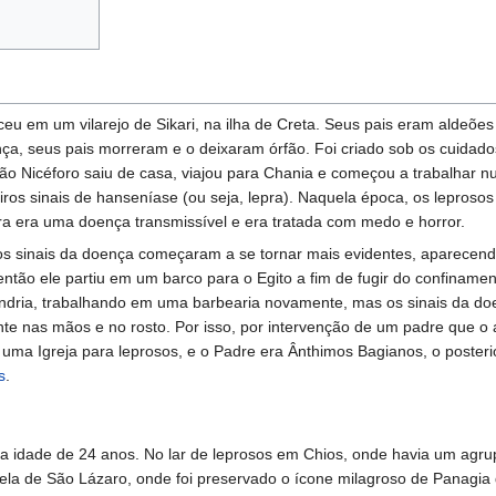
eu em um vilarejo de Sikari, na ilha de Creta. Seus pais eram aldeões
ça, seus pais morreram e o deixaram órfão. Foi criado sob os cuidad
ão Nicéforo saiu de casa, viajou para Chania e começou a trabalhar n
ros sinais de hanseníase (ou seja, lepra). Naquela época, os leprosos
pra era uma doença transmissível e era tratada com medo e horror.
os sinais da doença começaram a se tornar mais evidentes, aparecen
 então ele partiu em um barco para o Egito a fim de fugir do confiname
ndria, trabalhando em uma barbearia novamente, mas os sinais da do
nte nas mãos e no rosto. Por isso, por intervenção de um padre que o 
 uma Igreja para leprosos, e o Padre era Ânthimos Bagianos, o poster
s
.
a idade de 24 anos. No lar de leprosos em Chios, onde havia um agr
pela de São Lázaro, onde foi preservado o ícone milagroso de Panagia