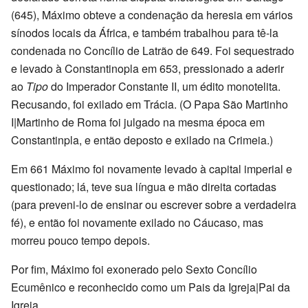
(645), Máximo obteve a condenação da heresia em vários
sínodos locais da África, e também trabalhou para tê-la
condenada no Concílio de Latrão de 649. Foi sequestrado
e levado à Constantinopla em 653, pressionado a aderir
ao
Tipo
do Imperador Constante II, um édito monotelita.
Recusando, foi exilado em Trácia. (O Papa São Martinho
I|Martinho de Roma foi julgado na mesma época em
Constantinpla, e então deposto e exilado na Crimeia.)
Em 661 Máximo foi novamente levado à capital imperial e
questionado; lá, teve sua língua e mão direita cortadas
(para preveni-lo de ensinar ou escrever sobre a verdadeira
fé), e então foi novamente exilado no Cáucaso, mas
morreu pouco tempo depois.
Por fim, Máximo foi exonerado pelo Sexto Concílio
Ecumênico e reconhecido como um Pais da Igreja|Pai da
Igreja.