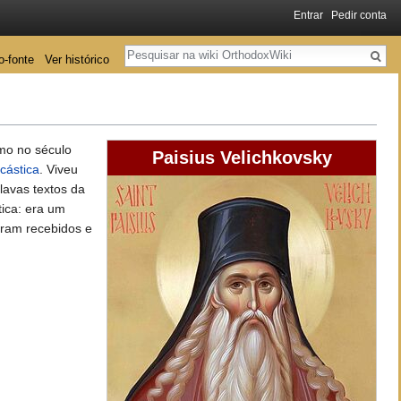
Entrar
Pedir conta
Pesquisa
o-fonte
Ver histórico
mo no século
Paisius Velichkovsky
icástica
. Viveu
lavas textos da
tica: era um
oram recebidos e