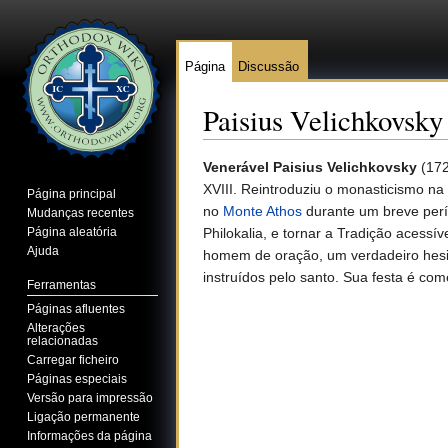
Página
Discussão
Paisius Velichkovsky
Ir para:
navegação
,
pesquisa
Venerável Paisius Velichkovsky
(172
XVIII. Reintroduziu o monasticismo na
Página principal
no
Monte Athos
durante um breve perío
Mudanças recentes
Página aleatória
Philokalia, e tornar a Tradição acessív
Ajuda
homem de oração, um verdadeiro hesic
instruídos pelo santo. Sua festa é 
Ferramentas
Páginas afluentes
Alterações
relacionadas
Carregar ficheiro
Páginas especiais
Versão para impressão
Ligação permanente
Informações da página