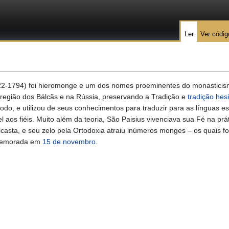
Ler
Ver códig
2-1794) foi hieromonge e um dos nomes proeminentes do monasticis
 região dos Bálcãs e na Rússia, preservando a Tradição e
tradição hes
do, e utilizou de seus conhecimentos para traduzir para as línguas es
el aos fiéis. Muito além da teoria, São Paisius vivenciava sua Fé na prá
asta, e seu zelo pela Ortodoxia atraiu inúmeros monges – os quais f
comemorada em
15 de novembro
.