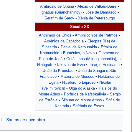
Ambrósio de Optina
•
Alexis de Wilkes-Barre
•
Ignatius (Brianchaninov)
•
José de Damasco
•
Serafim de Sarov
•
Xênia de Petersburgo
Século XX
Ânthimos de Chios
•
Amphilochios de Patmos
•
Arsênios da Capadócia
•
Cleopas (Ilie) de
Sihastria
•
Daniel de Katounakia
•
Efraim de
Katounakia
•
Eumênios, o Novo
•
Filomeno do
Poço de Jacó
•
Gerásimos (Mikragiannanitis), o
Hinógrafo
•
Iakovos de Evia
•
José, o Hesicasta
•
João de Kronstadt
•
João de Xangai e São
Francisco
•
Matrona de Moscou
•
Nektários de
Egina
•
Nicéforo, o Leproso
•
Nikolai
(Velimirovich)
•
Olga do Alaska
•
Paísios do
Monte Athos
•
Porfírios de Kafsokalívia
•
Sérgio
da Estônia
•
Silouan do Monte Athos
•
Sofia de
Kastória
•
Sofrônio de Essex
I
Santos de novembro