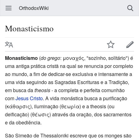
OrthodoxWiki
Monasticismo
Monasticismo
(
do grego
: μοναχός, "sozinho, solitário") é
uma antiga prática cristã na qual se renuncia por completo
ao mundo, a fim de dedicar-se exclusiva e intensamente a
uma vida seguindo as Sagradas Escrituras e a Tradição,
em busca da
theosis
- a completa e perfeita comunhão
com
Jesus Cristo
. A vida monástica busca a purificação
(κάθαρσις), iluminação (θεωρία) e a theosis (ou
deificação) (θέωσις) através da oração, dos sacramentos
e da obediência.
São Simeão de Thessaloniki escreve que os monges são