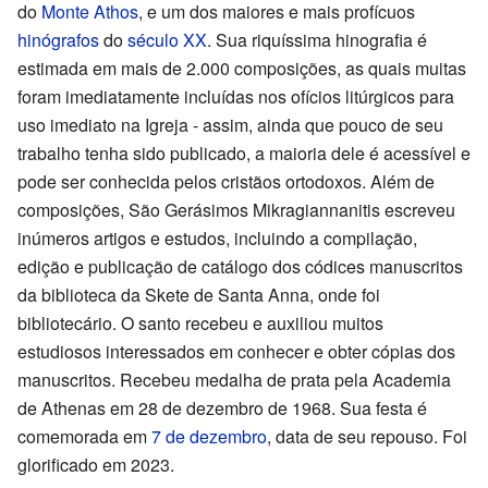
do
Monte Athos
, e um dos maiores e mais profícuos
hinógrafos
do
século XX
. Sua riquíssima hinografia é
estimada em mais de 2.000 composições, as quais muitas
foram imediatamente incluídas nos ofícios litúrgicos para
uso imediato na Igreja - assim, ainda que pouco de seu
trabalho tenha sido publicado, a maioria dele é acessível e
pode ser conhecida pelos cristãos ortodoxos. Além de
composições, São Gerásimos Mikragiannanitis escreveu
inúmeros artigos e estudos, incluindo a compilação,
edição e publicação de catálogo dos códices manuscritos
da biblioteca da Skete de Santa Anna, onde foi
bibliotecário. O santo recebeu e auxiliou muitos
estudiosos interessados em conhecer e obter cópias dos
manuscritos. Recebeu medalha de prata pela Academia
de Athenas em 28 de dezembro de 1968. Sua festa é
comemorada em
7 de dezembro
, data de seu repouso. Foi
glorificado em 2023.