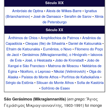
Século XIX
Ambrósio de Optina
•
Alexis de Wilkes-Barre
•
Ignatius
(Brianchaninov)
•
José de Damasco
•
Serafim de Sarov
•
Xênia
de Petersburgo
Século XX
Ânthimos de Chios
•
Amphilochios de Patmos
•
Arsênios da
Capadócia
•
Cleopas (Ilie) de Sihastria
•
Daniel de Katounakia
•
Efraim de Katounakia
•
Eumênios, o Novo
•
Filomeno do Poço
de Jacó
•
Gerásimos (Mikragiannanitis), o Hinógrafo
•
Iakovos
de Evia
•
José, o Hesicasta
•
João de Kronstadt
•
João de
Xangai e São Francisco
•
Matrona de Moscou
•
Nektários de
Egina
•
Nicéforo, o Leproso
•
Nikolai (Velimirovich)
•
Olga do
Alaska
•
Paísios do Monte Athos
•
Porfírios de Kafsokalívia
•
Sérgio da Estônia
•
Silouan do Monte Athos
•
Sofia de Kastória
•
Sofrônio de Essex
São Gerásimos (Mikragiannanitis)
(
em grego:
Ἅγιος
Γεράσιμος Μικραγιαννανίτης, 1903-1991) foi monge