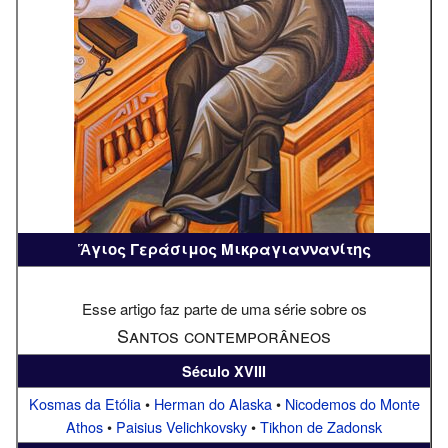
Ἅγιος Γεράσιμος Μικραγιαννανίτης
Esse artigo faz parte de uma série sobre os
Santos contemporâneos
Século XVIII
Kosmas da Etólia
•
Herman do Alaska
•
Nicodemos do Monte
Athos
•
Paisius Velichkovsky
•
Tikhon de Zadonsk