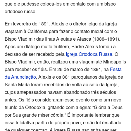
que ele pudesse colocá-los em contato com um bispo
ortodoxo russo.
Em fevereiro de 1891, Alexis e o diretor leigo da igreja
viajaram à Califórnia para fazer o contato inicial com o
Bispo Vladimir das Ilhas Aleutas e Alasca (1888–1891).
Após um diálogo muito frutífero, Padre Alexis tomou a
decisão de ser recebido pela
Igreja Ortodoxa Russa
. O
Bispo Vladimir, então, realizou uma viagem até Mineápolis
para receber os fiéis. Em 25 de marco de 1891, na
Festa
da Anunciação
, Alexis e os 361 paroquianos da Igreja de
Santa Maria foram recebidos de volta ao seio da Igreja,
cujos antepassados haviam abandonado três séculos
antes. Os fiéis consideraram esse evento como um novo
triunfo da Ortodoxia, gritando com alegria: “Glória a Deus
por Sua grande misericórdia!” É importante lembrar que
essa iniciativa partiu do próprio povo, e não foi resultado
de qualquer coerção. A Igreja Russa não tinha sequer