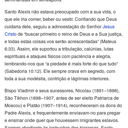
Santo Alexis não estava preocupado com a sua vida, o
que ele iria comer, beber ou vestir. Confiando que Deus
cuidaria dele, seguiu a admoestação do Senhor
Jesus
Cristo
de “buscar primeiro o reino de Deus e a Sua justiça,
e todas estas coisas vos serão acrescentadas” (Mateus
6:33). Assim, ele suportou a tribulação, calúnias, lutas
espirituais e ataques físicos com paciência e alegria,
lembrando-nos que “a piedade é mais forte do que tudo”
(Sabedoria 10:12). Ele sempre orava em segredo, com
toda a sua modéstia, contrição e lágrimas interiores.
Bispo Vladimir e seus sucessores, Nicolau (1891–1898),
São Tikhon (1898–1907, antes de ser eleito Patriarca de
Moscou) e Platão (1907–1914), reconheceram os dons do
Padre Alexis, e frequentemente enviavam-no para pregar
e ensinar onde quer que houvessem imigrantes eslavos.
Sempre obediente às instruções dos hierarcas, Santo