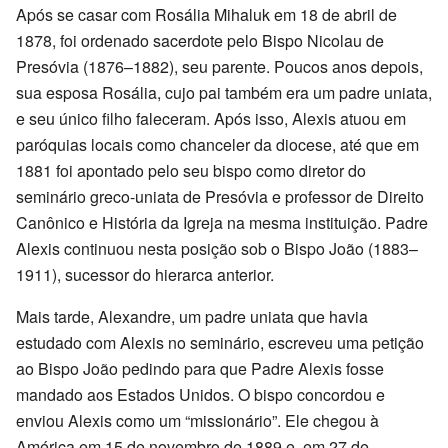
Após se casar com Rosália Mihaluk em 18 de abril de
1878, foi ordenado sacerdote pelo Bispo Nicolau de
Presóvia (1876–1882), seu parente. Poucos anos depois,
sua esposa Rosália, cujo pai também era um padre uniata,
e seu único filho faleceram. Após isso, Alexis atuou em
paróquias locais como chanceler da diocese, até que em
1881 foi apontado pelo seu bispo como diretor do
seminário greco-uniata de Presóvia e professor de Direito
Canônico e História da Igreja na mesma instituição. Padre
Alexis continuou nesta posição sob o Bispo João (1883–
1911), sucessor do hierarca anterior.
Mais tarde, Alexandre, um padre uniata que havia
estudado com Alexis no seminário, escreveu uma petição
ao Bispo João pedindo para que Padre Alexis fosse
mandado aos Estados Unidos. O bispo concordou e
enviou Alexis como um “missionário”. Ele chegou à
América em 15 de novembro de 1889 e, em 27 de