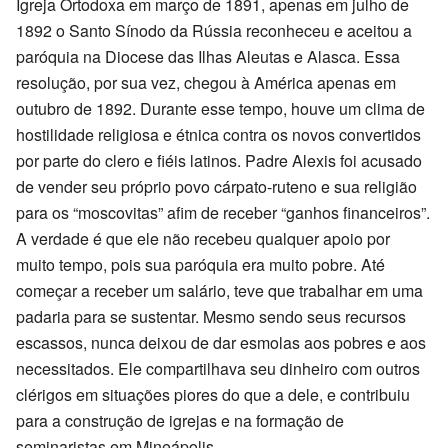
Igreja Ortodoxa em março de 1891, apenas em julho de
1892 o Santo Sínodo da Rússia reconheceu e aceitou a
paróquia na Diocese das Ilhas Aleutas e Alasca. Essa
resolução, por sua vez, chegou à América apenas em
outubro de 1892. Durante esse tempo, houve um clima de
hostilidade religiosa e étnica contra os novos convertidos
por parte do clero e fiéis latinos. Padre Alexis foi acusado
de vender seu próprio povo cárpato-ruteno e sua religião
para os “moscovitas” afim de receber “ganhos financeiros”.
A verdade é que ele não recebeu qualquer apoio por
muito tempo, pois sua paróquia era muito pobre. Até
começar a receber um salário, teve que trabalhar em uma
padaria para se sustentar. Mesmo sendo seus recursos
escassos, nunca deixou de dar esmolas aos pobres e aos
necessitados. Ele compartilhava seu dinheiro com outros
clérigos em situações piores do que a dele, e contribuiu
para a construção de igrejas e na formação de
seminaristas em Mineápolis.