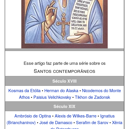
Esse artigo faz parte de uma série sobre os
Santos contemporâneos
Século XVIII
Kosmas da Etólia
•
Herman do Alaska
•
Nicodemos do Monte
Athos
•
Paisius Velichkovsky
•
Tikhon de Zadonsk
Século XIX
Ambrósio de Optina
•
Alexis de Wilkes-Barre
•
Ignatius
(Brianchaninov)
•
José de Damasco
•
Serafim de Sarov
•
Xênia
de Petersburgo