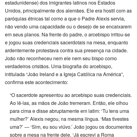
estadunidense) dos imigrantes latinos nos Estados
Unidos, principalmente dos alemães. Ele era hostil com as
paróquias étnicas tal como a que o Padre Alexis servia,
não vendo uma capacidade ou o desejo de se encaixarem
em seus planos. Na frente do padre, o arcebispo irritou-se
e jogou suas credenciais sacerdotais na mesa, enquanto
ardentemente protestava contra sua presença na cidade.
João não reconheceu nem ele nem seu bispo como
verdadeiros cristãos. Uma biografia do arcebispo,
intitulada “João Ireland e a Igreja Católica na América”,
confirma este acontecimento:
“O sacerdote apresentou ao arcebispo suas credenciais.
Ao lê-las, as mãos de João tremeram. Então, ele olhou
para cima e disse abruptamente em latim: ‘Tu tens uma
mulher?’ Alexis negou, na mesma língua. ‘Mas tivestes
uma?’ — ‘Sim, eu sou viúvo.’ João jogou os documentos
sobre a mesa na frente dele. ‘Já escrevi a Roma