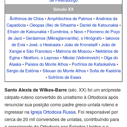
Século XX
Ânthimos de Chios
•
Amphilochios de Patmos
•
Arsênios da
Capadócia
•
Cleopas (Ilie) de Sihastria
•
Daniel de Katounakia
•
Efraim de Katounakia
•
Eumênios, o Novo
•
Filomeno do Poço
de Jacó
•
Gerásimos (Mikragiannanitis), o Hinógrafo
•
Iakovos
de Evia
•
José, o Hesicasta
•
João de Kronstadt
•
João de
Xangai e São Francisco
•
Matrona de Moscou
•
Nektários de
Egina
•
Nicéforo, o Leproso
•
Nikolai (Velimirovich)
•
Olga do
Alaska
•
Paísios do Monte Athos
•
Porfírios de Kafsokalívia
•
Sérgio da Estônia
•
Silouan do Monte Athos
•
Sofia de Kastória
•
Sofrônio de Essex
Santo Alexis de Wilkes-Barre
(séc. XX) foi um arcipreste
cárpato-ruteno convertido do uniatismo à Ortodoxia após
renunciar sua posição como padre greco-uniata ruteno e
ingressar na
Igreja Ortodoxa Russa
. Foi responsável por
cerca de 20 mil conversões de uniatas, contribuindo para
o crescimento da Ortodoxia nos Estados Unidos e o