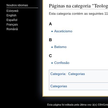
Páginas na categoria "Teolog
Noutros idiomas
Ελληνικά
Esta categoria contém as seguintes 11
English
Español
A
Français
Română
Asceticismo
B
Batismo
C
Confissão
Categoria
:
Categorias
Categorias
Esta página foi editada pela última vez à(s) 03h41mi