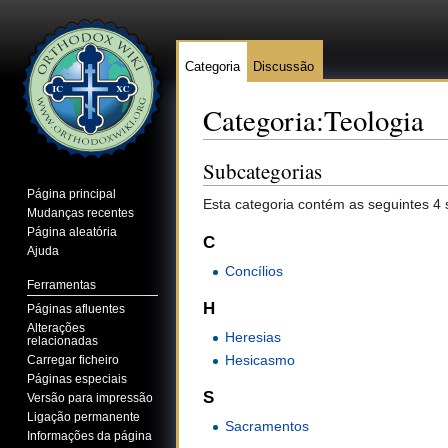
Categoria
Discussão
Categoria:Teologia
Ir para:
navegação
,
pesquisa
Subcategorias
Página principal
Esta categoria contém as seguintes 4 
Mudanças recentes
Página aleatória
C
Ajuda
Concílios
Ferramentas
H
Páginas afluentes
Alterações
Heresias
relacionadas
Hesicasmo
Carregar ficheiro
Páginas especiais
S
Versão para impressão
Ligação permanente
Sacramentos
Informações da página