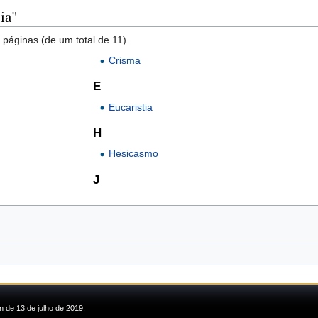
ia"
 páginas (de um total de 11).
Crisma
E
Eucaristia
H
Hesicasmo
J
n de 13 de julho de 2019.