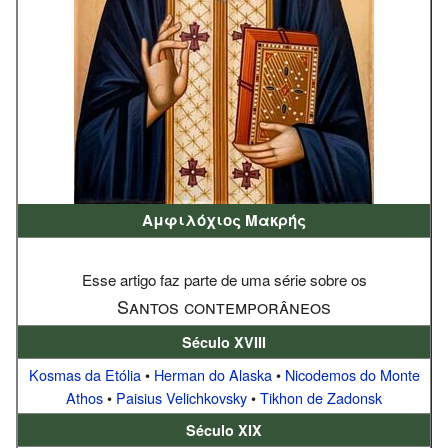
Αμφιλόχιος Μακρής
Esse artigo faz parte de uma série sobre os
Santos contemporâneos
Século XVIII
Kosmas da Etólia
•
Herman do Alaska
•
Nicodemos do Monte
Athos
•
Paisius Velichkovsky
•
Tikhon de Zadonsk
Século XIX