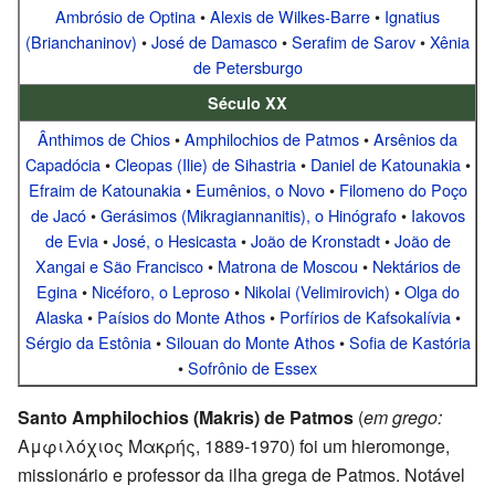
Ambrósio de Optina
•
Alexis de Wilkes-Barre
•
Ignatius
(Brianchaninov)
•
José de Damasco
•
Serafim de Sarov
•
Xênia
de Petersburgo
Século XX
Ânthimos de Chios
•
Amphilochios de Patmos
•
Arsênios da
Capadócia
•
Cleopas (Ilie) de Sihastria
•
Daniel de Katounakia
•
Efraim de Katounakia
•
Eumênios, o Novo
•
Filomeno do Poço
de Jacó
•
Gerásimos (Mikragiannanitis), o Hinógrafo
•
Iakovos
de Evia
•
José, o Hesicasta
•
João de Kronstadt
•
João de
Xangai e São Francisco
•
Matrona de Moscou
•
Nektários de
Egina
•
Nicéforo, o Leproso
•
Nikolai (Velimirovich)
•
Olga do
Alaska
•
Paísios do Monte Athos
•
Porfírios de Kafsokalívia
•
Sérgio da Estônia
•
Silouan do Monte Athos
•
Sofia de Kastória
•
Sofrônio de Essex
Santo Amphilochios (Makris) de Patmos
(
em grego:
Αμφιλόχιος Μακρής, 1889-1970) foi um hieromonge,
missionário e professor da ilha grega de Patmos. Notável