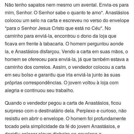
Não tenho sapatos nem mesmo um avental. Envia-os para
mim, Senhor. O Senhor sabe o quanto te amo". Anastásios
colocou um selo na carta e escreveu no verso do envelope
"para o Senhor Jesus Cristo que está no Céu". No
caminho para enviá-la, encontrou o dono da loja que
ficava em frente à tabacaria. O homem perguntou aonde
ia, e Anastásios disfarçou. Vendo a carta em suas mãos, o
homem se ofereceu para enviá-la, já que também estava a
caminho dos correios. Assim, o vendedor colocou a carta
em seu bolso e garantiu que iria enviá-la junto às suas
próprias correspondências. O jovem voltou à loja com
alegria e continuou seu trabalho.
Quando o vendedor pegou a carta de Anastásios, ficou
surpreso com o destinatário dela. Perplexo e curioso, não
resistiu em abrir o envelope. O homem foi profundamente
tocado pela simplicidade da fé do jovem Anastásios, e
decidiu colocar algum dinheiro no envelope e