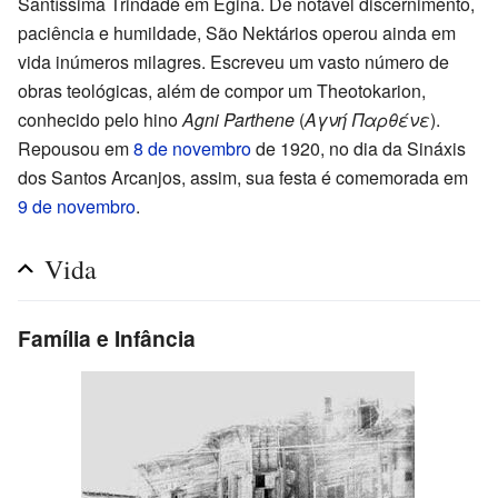
Santíssima Trindade em Egina. De notável discernimento,
paciência e humildade, São Nektários operou ainda em
vida inúmeros milagres. Escreveu um vasto número de
obras teológicas, além de compor um Theotokarion,
conhecido pelo hino
Agni Parthene
(
Αγνή Παρθένε
).
Repousou em
8 de novembro
de 1920, no dia da Sináxis
dos Santos Arcanjos, assim, sua festa é comemorada em
9 de novembro
.
Vida
Família e Infância