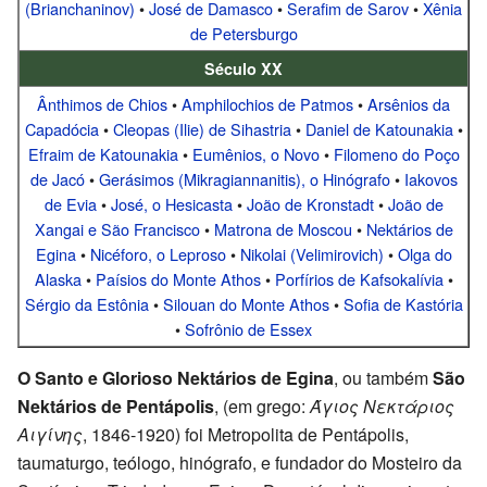
(Brianchaninov)
•
José de Damasco
•
Serafim de Sarov
•
Xênia
de Petersburgo
Século XX
Ânthimos de Chios
•
Amphilochios de Patmos
•
Arsênios da
Capadócia
•
Cleopas (Ilie) de Sihastria
•
Daniel de Katounakia
•
Efraim de Katounakia
•
Eumênios, o Novo
•
Filomeno do Poço
de Jacó
•
Gerásimos (Mikragiannanitis), o Hinógrafo
•
Iakovos
de Evia
•
José, o Hesicasta
•
João de Kronstadt
•
João de
Xangai e São Francisco
•
Matrona de Moscou
•
Nektários de
Egina
•
Nicéforo, o Leproso
•
Nikolai (Velimirovich)
•
Olga do
Alaska
•
Paísios do Monte Athos
•
Porfírios de Kafsokalívia
•
Sérgio da Estônia
•
Silouan do Monte Athos
•
Sofia de Kastória
•
Sofrônio de Essex
O Santo e Glorioso Nektários de Egina
, ou também
São
Nektários de Pentápolis
, (em grego:
Άγιος Νεκτάριος
Αιγίνης
, 1846-1920) foi Metropolita de Pentápolis,
taumaturgo, teólogo, hinógrafo, e fundador do Mosteiro da