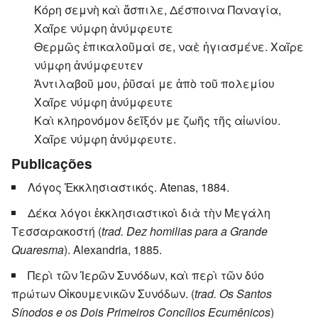
Κόρη σεμνὴ καὶ ἄσπιλε, Δέσποινα Παναγία,
Χαῖρε νύμφη ἀνύμφευτε
Θερμῶς ἐπικαλοῦμαί σε, ναὲ ἡγιασμένε. Χαῖρε
νύμφη ἀνύμφευτεv
Ἀντιλαβοῦ μου, ῥῦσαί με ἀπὸ τοῦ πολεμίου
Χαῖρε νύμφη ἀνύμφευτε
Καὶ κληρονόμον δεῖξόν με ζωῆς τῆς αἰωνίου.
Χαῖρε νύμφη ἀνύμφευτε.
Publicações
Λόγος Ἐκκλησιαστικός. Atenas, 1884.
Δέκα λόγοι ἐκκλησιαστικοὶ διὰ τὴν Μεγάλη
Τεσσαρακοστή (
trad. Dez homilias para a Grande
Quaresma
). Alexandria, 1885.
Περὶ τῶν Ἱερῶν Συνόδων, καὶ περὶ τῶν δύο
πρώτων Οἰκουμενικῶν Συνόδων. (
trad. Os Santos
Sínodos e os Dois Primeiros Concílios Ecumênicos
)