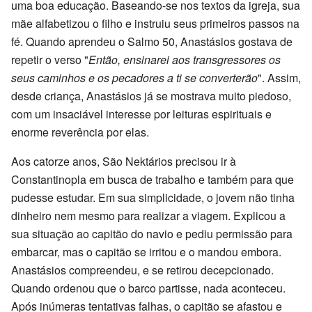
uma boa educação. Baseando-se nos textos da igreja, sua
mãe alfabetizou o filho e instruiu seus primeiros passos na
fé. Quando aprendeu o Salmo 50, Anastásios gostava de
repetir o verso "
Então, ensinarei aos transgressores os
seus caminhos e os pecadores a ti se converterão
". Assim,
desde criança, Anastásios já se mostrava muito piedoso,
com um insaciável interesse por leituras espirituais e
enorme reverência por elas.
Aos catorze anos, São Nektários precisou ir à
Constantinopla em busca de trabalho e também para que
pudesse estudar. Em sua simplicidade, o jovem não tinha
dinheiro nem mesmo para realizar a viagem. Explicou a
sua situação ao capitão do navio e pediu permissão para
embarcar, mas o capitão se irritou e o mandou embora.
Anastásios compreendeu, e se retirou decepcionado.
Quando ordenou que o barco partisse, nada aconteceu.
Após inúmeras tentativas falhas, o capitão se afastou e