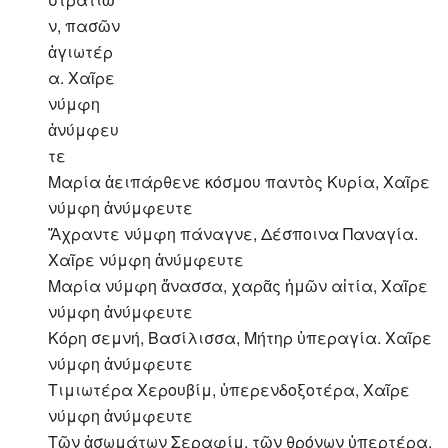
ν, πασῶν
ἁγιωτέρ
α. Χαῖρε
νύμφη
ἀνύμφευ
τε
Μαρία ἀειπάρθενε κόσμου παντὸς Κυρία, Χαῖρε
νύμφη ἀνύμφευτε
Ἄχραντε νύμφη πάναγνε, Δέσποινα Παναγία.
Χαῖρε νύμφη ἀνύμφευτε
Μαρία νύμφη ἄνασσα, χαρᾶς ἡμῶν αἰτία, Χαῖρε
νύμφη ἀνύμφευτε
Κόρη σεμνή, Βασίλισσα, Μήτηρ ὑπεραγία. Χαῖρε
νύμφη ἀνύμφευτε
Τιμιωτέρα Χερουβίμ, ὑπερενδοξοτέρα, Χαῖρε
νύμφη ἀνύμφευτε
Τῶν ἀσωμάτων Σεραφίμ, τῶν θρόνων ὑπερτέρα.