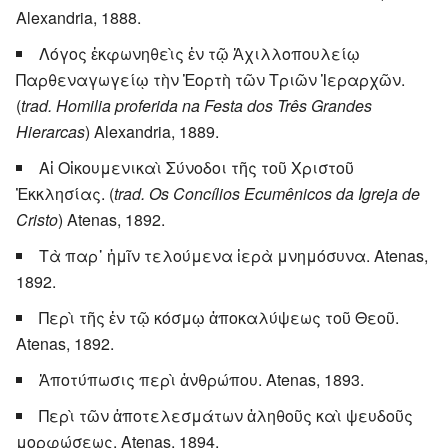
Alexandria, 1888.
Λόγος ἐκφωνηθεὶς ἐν τῷ Ἀχιλλοπουλείῳ
Παρθεναγωγείῳ τὴν Ἑορτὴ τῶν Τριῶν Ἱεραρχῶν.
(
trad. Homilia proferida na Festa dos Três Grandes
Hierarcas
) Alexandria, 1889.
Αἱ Οἰκουμενικαὶ Σύνοδοι τῆς τοῦ Χριστοῦ
Ἐκκλησίας. (
trad. Os Concílios Ecumênicos da Igreja de
Cristo
) Atenas, 1892.
Τὰ παρ᾿ ἡμῖν τελούμενα ἱερὰ μνημόσυνα. Atenas,
1892.
Περὶ τῆς ἐν τῷ κόσμῳ ἀποκαλύψεως τοῦ Θεοῦ.
Atenas, 1892.
Ἀποτύπωσις περὶ ἀνθρώπου. Atenas, 1893.
Περὶ τῶν ἀποτελεσμάτων ἀληθοῦς καὶ ψευδοῦς
μορφώσεως. Atenas, 1894.