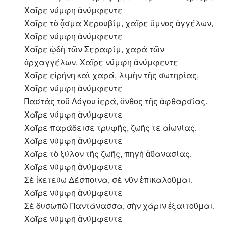
Χαῖρε νύμφη ἀνύμφευτε
Χαῖρε τὸ ᾆσμα Χερουβίμ, χαῖρε ὕμνος ἀγγέλων,
Χαῖρε νύμφη ἀνύμφευτε
Χαῖρε ᾠδὴ τῶν Σεραφίμ, χαρὰ τῶν
ἀρχαγγέλων. Χαῖρε νύμφη ἀνύμφευτε
Χαῖρε εἰρήνη καὶ χαρά, λιμὴν τῆς σωτηρίας,
Χαῖρε νύμφη ἀνύμφευτε
Παστὰς τοῦ Λόγου ἱερά, ἄνθος τῆς ἀφθαρσίας.
Χαῖρε νύμφη ἀνύμφευτε
Χαῖρε παράδεισε τρυφῆς, ζωῆς τε αἰωνίας.
Χαῖρε νύμφη ἀνύμφευτε
Χαῖρε τὸ ξύλον τῆς ζωῆς, πηγὴ ἀθανασίας.
Χαῖρε νύμφη ἀνύμφευτε
Σὲ ἱκετεύω Δέσποινα, σὲ νῦν ἐπικαλοῦμαι.
Χαῖρε νύμφη ἀνύμφευτε
Σὲ δυσωπῶ Παντάνασσα, σὴν χάριν ἐξαιτοῦμαι.
Χαῖρε νύμφη ἀνύμφευτε