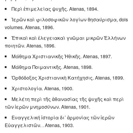
Περὶ ἐπιμελείας ψυχῆς. Atenas, 1894.
Ἱερῶν καὶ φιλοσοφικῶν λογίων θησαύρισμα, dois
volumes. Atenas, 1896.
Ἐπικαὶ καὶ ἐλεγειακαὶ γνῶμαι μικρῶν Ἑλλήνων
ποιητῶν. Atenas, 1896.
Μάθημα Χριστιανικῆς Ἠθικῆς. Atenas, 1897.
Μάθημα Ποιμαντικῆς. Atenas, 1898.
Ὀρθόδοξος Χριστιανικὴ Κατήχησις. Atenas, 1899.
Χριστολογία. Atenas, 1900.
Μελέτη περὶ τῆς ἀθανασίας τῆς ψυχῆς καὶ περὶ
τῶν ἱερῶν μνημοσύνων. Atenas, 1901.
Ευαγγελική ἱστορία δι᾿ ἁρμονίας τῶν ἱερῶν
Εὐαγγελιστῶν. . Atenas, 1903.