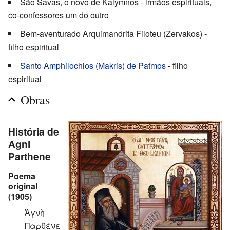
São Savas, o novo de Kalymnos - irmãos espirituais,
co-confessores um do outro
Bem-aventurado Arquimandrita Filoteu (Zervakos) -
filho espiritual
Santo Amphilochios (Makris) de Patmos
- filho
espiritual
Obras
História de
Agni
Parthene
Poema
original
(1905)
Ἁγνὴ
Παρθένε