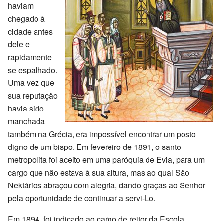
haviam
chegado à
cidade antes
dele e
rapidamente
se espalhado.
Uma vez que
sua reputação
havia sido
manchada
também na Grécia, era impossível encontrar um posto
digno de um bispo. Em fevereiro de 1891, o santo
metropolita foi aceito em uma paróquia de Evia, para um
cargo que não estava à sua altura, mas ao qual São
Nektários abraçou com alegria, dando graças ao Senhor
pela oportunidade de continuar a servi-Lo.
Em 1894, foi indicado ao cargo de reitor da Escola