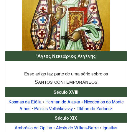
'Άγιος Νεκτάριος Αιγίνης
Esse artigo faz parte de uma série sobre os
Santos contemporâneos
Século XVIII
Kosmas da Etólia
•
Herman do Alaska
•
Nicodemos do Monte
Athos
•
Paisius Velichkovsky
•
Tikhon de Zadonsk
Século XIX
Ambrósio de Optina
•
Alexis de Wilkes-Barre
•
Ignatius