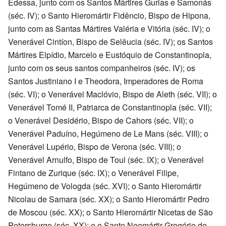
Edessa, junto com os Santos Mártires Gurias e Samonás
(séc. IV); o Santo Hieromártir Fidêncio, Bispo de Hipona,
junto com as Santas Mártires Valéria e Vitória (séc. IV); o
Venerável Cintíon, Bispo de Selêucia (séc. IV); os Santos
Mártires Elpídio, Marcelo e Eustóquio de Constantinopla,
junto com os seus santos companheiros (séc. IV); os
Santos Justiniano I e Theodora, Imperadores de Roma
(séc. VI); o Venerável Maclóvio, Bispo de Aleth (séc. VII); o
Venerável Tomé II, Patriarca de Constantinopla (séc. VII);
o Venerável Desidério, Bispo de Cahors (séc. VII); o
Venerável Paduíno, Hegúmeno de Le Mans (séc. VIII); o
Venerável Lupério, Bispo de Verona (séc. VIII); o
Venerável Arnulfo, Bispo de Toul (séc. IX); o Venerável
Fintano de Zurique (séc. IX); o Venerável Filipe,
Hegúmeno de Vologda (séc. XVI); o Santo Hieromártir
Nicolau de Samara (séc. XX); o Santo Hieromártir Pedro
de Moscou (séc. XX); o Santo Hieromártir Nicetas de São
Petersburgo (séc. XX); e o Santo Neomártir Gregório de