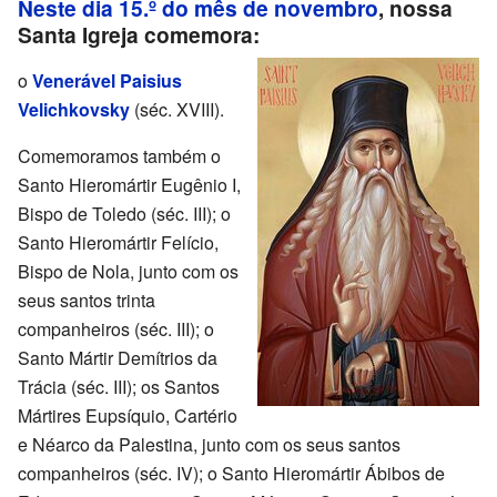
Neste dia 15.º do mês de novembro
, nossa
Santa Igreja comemora:
o
Venerável Paisius
Velichkovsky
(séc. XVIII).
Comemoramos também o
Santo Hieromártir Eugênio I,
Bispo de Toledo (séc. III); o
Santo Hieromártir Felício,
Bispo de Nola, junto com os
seus santos trinta
companheiros (séc. III); o
Santo Mártir Demítrios da
Trácia (séc. III); os Santos
Mártires Eupsíquio, Cartério
e Néarco da Palestina, junto com os seus santos
companheiros (séc. IV); o Santo Hieromártir Ábibos de