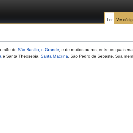
Ler
Ver códig
 a mãe de
São Basílio, o Grande
, e de muitos outros, entre os quais m
a
e Santa Theosebia,
Santa Macrina
, São Pedro de Sebaste. Sua me