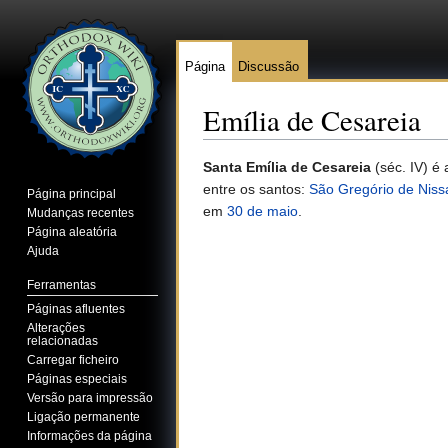
Página
Discussão
Emília de Cesareia
Ir para:
navegação
,
pesquisa
Santa Emília de Cesareia
(séc. IV) é
entre os santos:
São Gregório de Niss
Página principal
em
30 de maio
.
Mudanças recentes
Página aleatória
Ajuda
Ferramentas
Páginas afluentes
Alterações
relacionadas
Carregar ficheiro
Páginas especiais
Versão para impressão
Ligação permanente
Informações da página