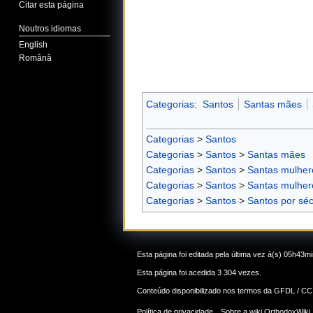
Citar esta página
Noutros idiomas
English
Română
Categorias
:
Santos
Santas mães
Categorias
>
Santos
Categorias
>
Santos
>
Santas mães
Categorias
>
Santos
>
Santas mulher
Categorias
>
Santos
>
Santas mulher
Categorias
>
Santos
>
Santos por séc
Esta página foi editada pela última vez à(s) 05h43m
Esta página foi acedida 3 304 vezes.
Conteúdo disponibilizado nos termos da
GFDL / CC
Política de privacidade
Sobre a wiki OrthodoxWiki