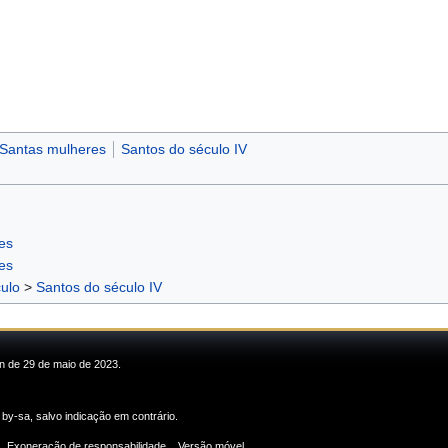
Santas mulheres
Santos do século IV
es
es
ulo
>
Santos do século IV
in de 29 de maio de 2023.
 by-sa
, salvo indicação em contrário.
Exoneração de responsabilidade
Versão móvel