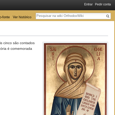
Entrar
Pedir conta
Pesquisa
o-fonte
Ver histórico
ais cinco são contados
mória é comemorada