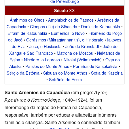
de Petersburgo
Século XX
Ânthimos de Chios
•
Amphilochios de Patmos
•
Arsênios da
Capadócia
•
Cleopas (Ilie) de Sihastria
•
Daniel de Katounakia
•
Efraim de Katounakia
•
Eumênios, o Novo
•
Filomeno do Poço
de Jacó
•
Gerásimos (Mikragiannanitis), o Hinógrafo
•
Iakovos
de Evia
•
José, o Hesicasta
•
João de Kronstadt
•
João de
Xangai e São Francisco
•
Matrona de Moscou
•
Nektários de
Egina
•
Nicéforo, o Leproso
•
Nikolai (Velimirovich)
•
Olga do
Alaska
•
Paísios do Monte Athos
•
Porfírios de Kafsokalívia
•
Sérgio da Estônia
•
Silouan do Monte Athos
•
Sofia de Kastória
•
Sofrônio de Essex
Santo Arsênios da Capadócia
(em grego:
Άγιος
Ἀρσένιος ὁ Καππαδόκης
, 1840–1924), foi um
hieromonge da região de Farasa na Capadócia,
responsável também por educar e alfabetizar inúmeras
famílias e crianças. Santo Arsênios é conhecido também