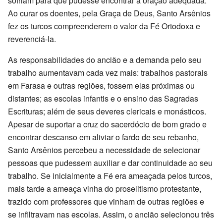
sofriam para que pudesse encontrar a oração adequada.
Ao curar os doentes, pela Graça de Deus, Santo Arsênios
fez os turcos compreenderem o valor da Fé Ortodoxa e
reverenciá-la.
As responsabilidades do ancião e a demanda pelo seu
trabalho aumentavam cada vez mais: trabalhos pastorais
em Farasa e outras regiões, fossem elas próximas ou
distantes; as escolas infantis e o ensino das Sagradas
Escrituras; além de seus deveres clericais e monásticos.
Apesar de suportar a cruz do sacerdócio de bom grado e
encontrar descanso em aliviar o fardo de seu rebanho,
Santo Arsênios percebeu a necessidade de selecionar
pessoas que pudessem auxiliar e dar continuidade ao seu
trabalho. Se inicialmente a Fé era ameaçada pelos turcos,
mais tarde a ameaça vinha do proselitismo protestante,
trazido com professores que vinham de outras regiões e
se infiltravam nas escolas. Assim, o ancião selecionou três