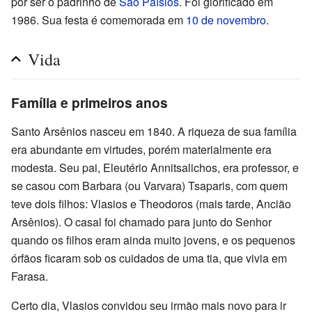
por ser o padrinho de
São Paísios
. Foi glorificado em
1986. Sua festa é comemorada em
10 de novembro
.
Vida
Família e primeiros anos
Santo Arsênios nasceu em 1840. A riqueza de sua família
era abundante em virtudes, porém materialmente era
modesta. Seu pai, Eleutério Annitsalichos, era professor, e
se casou com Barbara (ou Varvara) Tsaparis, com quem
teve dois filhos: Vlasios e Theodoros (mais tarde, Ancião
Arsênios). O casal foi chamado para junto do Senhor
quando os filhos eram ainda muito jovens, e os pequenos
órfãos ficaram sob os cuidados de uma tia, que vivia em
Farasa.
Certo dia, Vlasios convidou seu irmão mais novo para ir