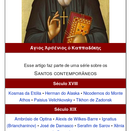
Άγιος Ἀρσένιος ὁ Καππαδόκης
Esse artigo faz parte de uma série sobre os
Santos contemporâneos
Século XVIII
Kosmas da Etólia
•
Herman do Alaska
•
Nicodemos do Monte
Athos
•
Paisius Velichkovsky
•
Tikhon de Zadonsk
Século XIX
Ambrósio de Optina
•
Alexis de Wilkes-Barre
•
Ignatius
(Brianchaninov)
•
José de Damasco
•
Serafim de Sarov
•
Xênia