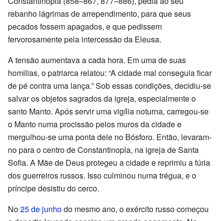
Constantinopla (858–867, 877–886), pedia ao seu
rebanho lágrimas de arrependimento, para que seus
pecados fossem apagados, e que pedissem
fervorosamente pela intercessão da Eleusa.
A tensão aumentava a cada hora. Em uma de suas
homilias, o patriarca relatou: “A cidade mal conseguia ficar
de pé contra uma lança.” Sob essas condições, decidiu-se
salvar os objetos sagrados da igreja, especialmente o
santo Manto. Após servir uma vigília noturna, carregou-se
o Manto numa procissão pelos muros da cidade e
mergulhou-se uma ponta dele no Bósforo. Então, levaram-
no para o centro de Constantinopla, na igreja de Santa
Sofia. A Mãe de Deus protegeu a cidade e reprimiu a fúria
dos guerreiros russos. Isso culminou numa trégua, e o
príncipe desistiu do cerco.
No
25 de junho
do mesmo ano, o exército russo começou