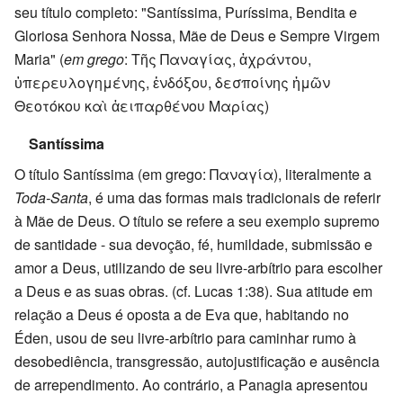
seu título completo: "Santíssima, Puríssima, Bendita e
Gloriosa Senhora Nossa, Mãe de Deus e Sempre Virgem
Maria" (
em grego
: Τῆς Παναγίας, ἀχράντου,
ὑπερευλογημένης, ἐνδόξου, δεσποίνης ἡμῶν
Θεοτόκου καὶ ἀειπαρθένου Μαρίας)
Santíssima
O título Santíssima (em grego: Παναγία), literalmente a
Toda-Santa
, é uma das formas mais tradicionais de referir
à Mãe de Deus. O título se refere a seu exemplo supremo
de santidade - sua devoção, fé, humildade, submissão e
amor a Deus, utilizando de seu livre-arbítrio para escolher
a Deus e as suas obras. (cf. Lucas 1:38). Sua atitude em
relação a Deus é oposta a de Eva que, habitando no
Éden, usou de seu livre-arbítrio para caminhar rumo à
desobediência, transgressão, autojustificação e ausência
de arrependimento. Ao contrário, a Panagia apresentou