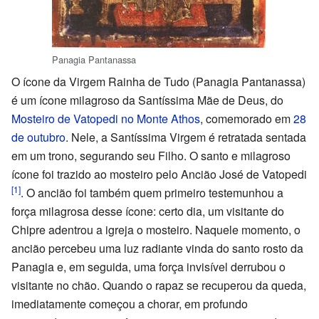
Panagia Pantanassa
O ícone da Virgem Rainha de Tudo (Panagia Pantanassa)
é um ícone milagroso da Santíssima Mãe de Deus, do
Mosteiro de Vatopedi no Monte Athos
, comemorado em
28
de outubro
. Nele, a Santíssima Virgem é retratada sentada
em um trono, segurando seu Filho. O santo e milagroso
ícone foi trazido ao mosteiro pelo Ancião José de Vatopedi
[1]
. O ancião foi também quem primeiro testemunhou a
força milagrosa desse ícone: certo dia, um visitante do
Chipre adentrou a igreja o mosteiro. Naquele momento, o
ancião percebeu uma luz radiante vinda do santo rosto da
Panagia e, em seguida, uma força invisível derrubou o
visitante no chão. Quando o rapaz se recuperou da queda,
imediatamente começou a chorar, em profundo