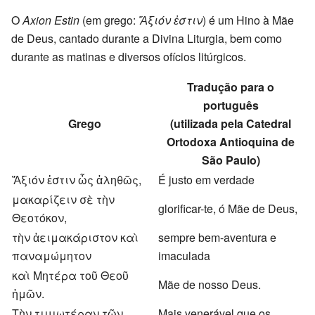
O
Axion Estin
(em grego:
Ἄξιόν ἐστιν
) é um Hino à Mãe
de Deus, cantado durante a Divina Liturgia, bem como
durante as matinas e diversos ofícios litúrgicos.
Tradução para o
português
Grego
(utilizada pela Catedral
Ortodoxa Antioquina de
São Paulo)
Ἄξιόν ἐστιν ὦς ἀληθῶς,
É justo em verdade
μακαρίζειν σὲ τὴν
glorificar-te, ó Mãe de Deus,
Θεοτόκον,
τὴν ἀειμακάριστον καὶ
sempre bem-aventura e
παναμώμητον
imaculada
καὶ Μητέρα τοῦ Θεοῦ
Mãe de nosso Deus.
ἡμῶν.
Τὴν τιμιωτέραν τῶν
Mais venerável que os