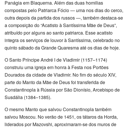
Panágia em Blaquerna. Além das duas homilias
compostas pelo Patriarca Fócio ­— uma nos dias do cerco,
outra depois da partida dos russos —, também destaca-se
a composição do “Acatisto à Santíssima Mãe de Deus”,
atribuído por alguns ao santo patriarca. Esse acatisto
integra os serviços de louvor à Santíssima, celebrado no
quinto sábado da Grande Quaresma até os dias de hoje.
O Santo Príncipe André I de Vladimir (1157–1174)
construiu uma igreja em honra à Festa nos Portões
Dourados da cidade de Vladimir. No fim do século XIV,
parte do Manto da Mãe de Deus foi transferida de
Constantinopla à Rússia por São Dionísio, Arcebispo de
Susdália (1384–1385).
O mesmo Manto que salvou Constantinopla também
salvou Moscou. No verão de 1451, os tátaros da Horda,
liderados por Mazovshi, aproximaram-se dos muros de