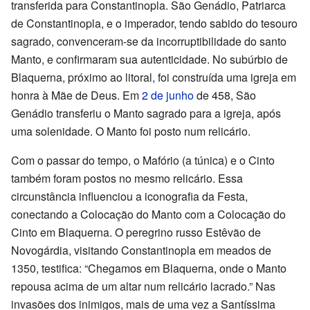
transferida para Constantinopla. São Genádio, Patriarca
de Constantinopla, e o imperador, tendo sabido do tesouro
sagrado, convenceram-se da incorruptibilidade do santo
Manto, e confirmaram sua autenticidade. No subúrbio de
Blaquerna, próximo ao litoral, foi construída uma igreja em
honra à Mãe de Deus. Em
2 de junho
de 458, São
Genádio transferiu o Manto sagrado para a igreja, após
uma solenidade. O Manto foi posto num relicário.
Com o passar do tempo, o Mafório (a túnica) e o Cinto
também foram postos no mesmo relicário. Essa
circunstância influenciou a iconografia da Festa,
conectando a Colocação do Manto com a Colocação do
Cinto em Blaquerna. O peregrino russo Estêvão de
Novogárdia, visitando Constantinopla em meados de
1350, testifica: “Chegamos em Blaquerna, onde o Manto
repousa acima de um altar num relicário lacrado.” Nas
invasões dos inimigos, mais de uma vez a Santíssima