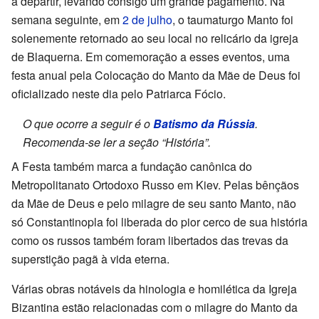
a departir, levando consigo um grande pagamento. Na
semana seguinte, em
2 de julho
, o taumaturgo Manto foi
solenemente retornado ao seu local no relicário da igreja
de Blaquerna. Em comemoração a esses eventos, uma
festa anual pela Colocação do Manto da Mãe de Deus foi
oficializado neste dia pelo Patriarca Fócio.
O que ocorre a seguir é o
Batismo da Rússia
.
Recomenda-se ler a seção “História”.
A Festa também marca a fundação canônica do
Metropolitanato Ortodoxo Russo em Kiev. Pelas bênçãos
da Mãe de Deus e pelo milagre de seu santo Manto, não
só Constantinopla foi liberada do pior cerco de sua história
como os russos também foram libertados das trevas da
superstição pagã à vida eterna.
Várias obras notáveis da hinologia e homilética da Igreja
Bizantina estão relacionadas com o milagre do Manto da