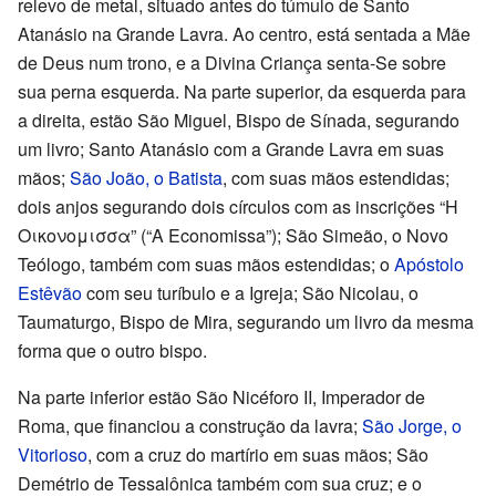
relevo de metal, situado antes do túmulo de Santo
Atanásio na Grande Lavra. Ao centro, está sentada a Mãe
de Deus num trono, e a Divina Criança senta-Se sobre
sua perna esquerda. Na parte superior, da esquerda para
a direita, estão São Miguel, Bispo de Sínada, segurando
um livro; Santo Atanásio com a Grande Lavra em suas
mãos;
São João, o Batista
, com suas mãos estendidas;
dois anjos segurando dois círculos com as inscrições “Η
Οικονομισσα” (“A Economissa”); São Simeão, o Novo
Teólogo, também com suas mãos estendidas; o
Apóstolo
Estêvão
com seu turíbulo e a Igreja; São Nicolau, o
Taumaturgo, Bispo de Mira, segurando um livro da mesma
forma que o outro bispo.
Na parte inferior estão São Nicéforo II, Imperador de
Roma, que financiou a construção da lavra;
São Jorge, o
Vitorioso
, com a cruz do martírio em suas mãos; São
Demétrio de Tessalônica também com sua cruz; e o