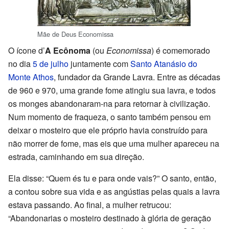
Mãe de Deus Economissa
O ícone d’
A Ecônoma
(ou
Economissa
) é comemorado
no dia
5 de julho
juntamente com
Santo Atanásio do
Monte Athos
, fundador da Grande Lavra. Entre as décadas
de 960 e 970, uma grande fome atingiu sua lavra, e todos
os monges abandonaram-na para retornar à civilização.
Num momento de fraqueza, o santo também pensou em
deixar o mosteiro que ele próprio havia construído para
não morrer de fome, mas eis que uma mulher apareceu na
estrada, caminhando em sua direção.
Ela disse: “Quem és tu e para onde vais?” O santo, então,
a contou sobre sua vida e as angústias pelas quais a lavra
estava passando. Ao final, a mulher retrucou:
“Abandonarias o mosteiro destinado à glória de geração