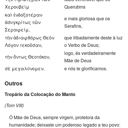
Χερουβεὶμ
Querubins
καὶ ἐνδοξοτέραν
e mais gloriosa que os
ἀσυγκρίτως τῶν
Serafins,
Σεραφείμ,
τὴν ἀδιαφθόρως Θεὸν
que ilibadamente deste à luz
Λόγον τεκοῦσαν,
o Verbo de Deus;
logo, és verdadeiramente
τὴν ὄντως Θεοτόκον,
Mãe de Deus
σὲ μεγαλύνομεν.
e nós te glorificamos.
Outros
Tropário da Colocação do Manto
(Tom VIII)
Ó Mãe de Deus, sempre virgem, protetora da
humanidade; deixaste um poderoso legado a teu povo: