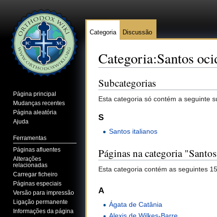
Categoria
Discussão
Categoria:Santos oci
Ir para:
navegação
,
pesquisa
Subcategorias
Página principal
Esta categoria só contém a seguinte s
Mudanças recentes
Página aleatória
S
Ajuda
Santos italianos
Ferramentas
Páginas afluentes
Páginas na categoria "Santos
Alterações
relacionadas
Esta categoria contém as seguintes 15
Carregar ficheiro
Páginas especiais
A
Versão para impressão
Ligação permanente
Ágata de Catânia
Informações da página
Alexis de Wilkes-Barre