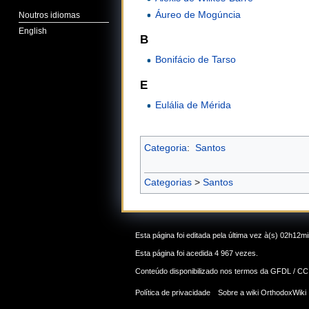
Áureo de Mogúncia
Noutros idiomas
English
B
Bonifácio de Tarso
E
Eulália de Mérida
Categoria
:
Santos
Categorias
>
Santos
Esta página foi editada pela última vez à(s) 02h12mi
Esta página foi acedida 4 967 vezes.
Conteúdo disponibilizado nos termos da
GFDL / CC
Política de privacidade
Sobre a wiki OrthodoxWiki