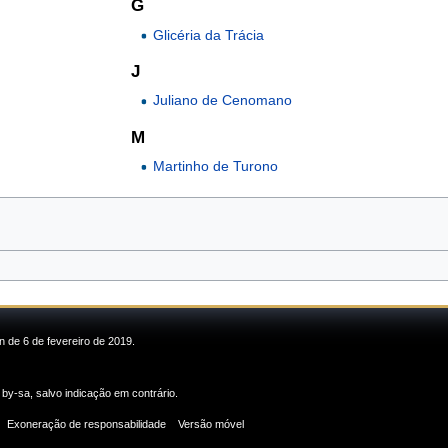
G
Glicéria da Trácia
J
Juliano de Cenomano
M
Martinho de Turono
n de 6 de fevereiro de 2019.
 by-sa
, salvo indicação em contrário.
Exoneração de responsabilidade
Versão móvel