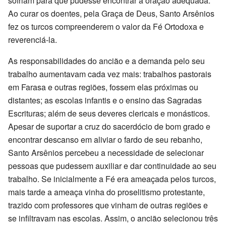
sofriam para que pudesse encontrar a oração adequada.
Ao curar os doentes, pela Graça de Deus, Santo Arsênios
fez os turcos compreenderem o valor da Fé Ortodoxa e
reverenciá-la.
As responsabilidades do ancião e a demanda pelo seu
trabalho aumentavam cada vez mais: trabalhos pastorais
em Farasa e outras regiões, fossem elas próximas ou
distantes; as escolas infantis e o ensino das Sagradas
Escrituras; além de seus deveres clericais e monásticos.
Apesar de suportar a cruz do sacerdócio de bom grado e
encontrar descanso em aliviar o fardo de seu rebanho,
Santo Arsênios percebeu a necessidade de selecionar
pessoas que pudessem auxiliar e dar continuidade ao seu
trabalho. Se inicialmente a Fé era ameaçada pelos turcos,
mais tarde a ameaça vinha do proselitismo protestante,
trazido com professores que vinham de outras regiões e
se infiltravam nas escolas. Assim, o ancião selecionou três