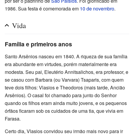
por ser o padrinho de
São Paísios
. Foi glorificado em
1986. Sua festa é comemorada em
10 de novembro
.
Vida
Família e primeiros anos
Santo Arsênios nasceu em 1840. A riqueza de sua família
era abundante em virtudes, porém materialmente era
modesta. Seu pai, Eleutério Annitsalichos, era professor, e
se casou com Barbara (ou Varvara) Tsaparis, com quem
teve dois filhos: Vlasios e Theodoros (mais tarde, Ancião
Arsênios). O casal foi chamado para junto do Senhor
quando os filhos eram ainda muito jovens, e os pequenos
órfãos ficaram sob os cuidados de uma tia, que vivia em
Farasa.
Certo dia, Vlasios convidou seu irmão mais novo para ir