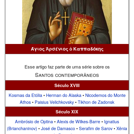
Άγιος Ἀρσένιος ὁ Καππαδόκης
Esse artigo faz parte de uma série sobre os
Santos contemporâneos
Século XVIII
Kosmas da Etólia
•
Herman do Alaska
•
Nicodemos do Monte
Athos
•
Paisius Velichkovsky
•
Tikhon de Zadonsk
Século XIX
Ambrósio de Optina
•
Alexis de Wilkes-Barre
•
Ignatius
(Brianchaninov)
•
José de Damasco
•
Serafim de Sarov
•
Xênia