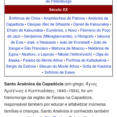
de Petersburgo
Século XX
Ânthimos de Chios
•
Amphilochios de Patmos
•
Arsênios da
Capadócia
•
Cleopas (Ilie) de Sihastria
•
Daniel de Katounakia
•
Efraim de Katounakia
•
Eumênios, o Novo
•
Filomeno do Poço
de Jacó
•
Gerásimos (Mikragiannanitis), o Hinógrafo
•
Iakovos
de Evia
•
José, o Hesicasta
•
João de Kronstadt
•
João de
Xangai e São Francisco
•
Matrona de Moscou
•
Nektários de
Egina
•
Nicéforo, o Leproso
•
Nikolai (Velimirovich)
•
Olga do
Alaska
•
Paísios do Monte Athos
•
Porfírios de Kafsokalívia
•
Sérgio da Estônia
•
Silouan do Monte Athos
•
Sofia de Kastória
•
Sofrônio de Essex
Santo Arsênios da Capadócia
(em grego:
Άγιος
Ἀρσένιος ὁ Καππαδόκης
, 1840–1924), foi um
hieromonge da região de Farasa na Capadócia,
responsável também por educar e alfabetizar inúmeras
famílias e crianças. Santo Arsênios é conhecido também