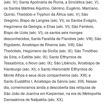
(séc. IV); Santa Apolinária de Roma, a Sinclética (séc. V);
os Santos Mártires Aquilino, Gêmino, Eugênio, Marciano,
Quinto, Theódoto e Tryphon da África (séc. V); São
Gregório, Bispo de Langres (séc. VI); os Santos Evágrio,
Hegúmeno da Geórgia, e Elias (séc. VI); São Ferréolo,
Bispo de Uzès (séc. VI); os santos seis monges
desconhecidos; Santa Farailda de Flandres (séc. VIII); São
Rigoberto, Arcebispo de Rheims (séc. VIII); São
Theóctisto, Hegúmeno da Sicília (séc. IX); São Timótheo
da Síria, o Estilita (séc. IX); Santo Efthymios de
Tessalônica, o Novo (séc. IX); São Libêncio, Arcebispo de
Hamburgo (séc. XI); o Santo Hieromártir Efthymios do
Monte Athos e seus doze companheiros (séc. XIII); e
Santo Eustáthio I, Arcebispo da Sérvia (séc. XIII). Nesse
dia, comemoramos ainda a descoberta das relíquias de
São João de Joanina em Karpenissi, na era do Metropolita
Damaskinos de Nafpaktia (séc. XX).