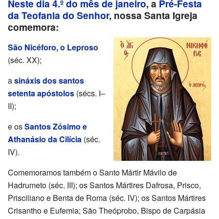
Neste dia 4.º do mês de janeiro
, a
Pré-Festa
da Teofania do Senhor
, nossa Santa Igreja
comemora:
São Nicéforo, o Leproso
(séc. XX);
a
sináxis dos santos
setenta apóstolos
(sécs. I–
II);
e os
Santos Zósimo e
Athanásio da Cilícia
(séc.
IV).
Comemoramos também o Santo Mártir Mávilo de
Hadrumeto (séc. III); os Santos Mártires Dafrosa, Prisco,
Prisciliano e Benta de Roma (séc. IV); os Santos Mártires
Crisantho e Eufemia; São Theóprobo, Bispo de Carpásia