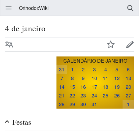
OrthodoxWiki
4 de janeiro
CALENDÁRIO DE JANEIRO
31
1
2
3
4
5
6
7
8
9
10
11
12
13
14
15
16
17
18
19
20
21
22
23
24
25
26
27
28
29
30
31
1
Festas