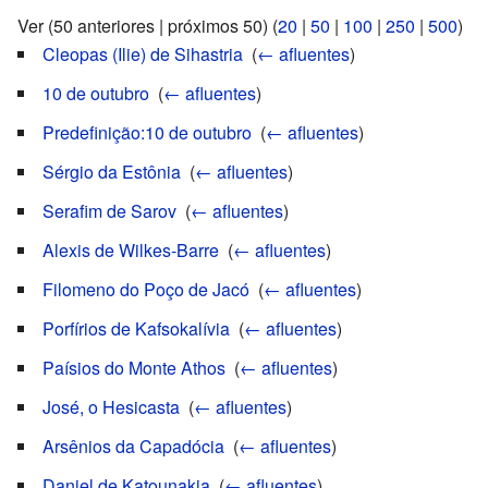
Ver (50 anteriores | próximos 50) (
20
|
50
|
100
|
250
|
500
)
Cleopas (Ilie) de Sihastria
‎
(
← afluentes
)
10 de outubro
‎
(
← afluentes
)
Predefinição:10 de outubro
‎
(
← afluentes
)
Sérgio da Estônia
‎
(
← afluentes
)
Serafim de Sarov
‎
(
← afluentes
)
Alexis de Wilkes-Barre
‎
(
← afluentes
)
Filomeno do Poço de Jacó
‎
(
← afluentes
)
Porfírios de Kafsokalívia
‎
(
← afluentes
)
Paísios do Monte Athos
‎
(
← afluentes
)
José, o Hesicasta
‎
(
← afluentes
)
Arsênios da Capadócia
‎
(
← afluentes
)
Daniel de Katounakia
‎
(
← afluentes
)