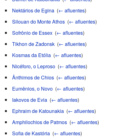
Nektários de Egina
‎
(
← afluentes
)
Silouan do Monte Athos
‎
(
← afluentes
)
Sofrônio de Essex
‎
(
← afluentes
)
Tikhon de Zadonsk
‎
(
← afluentes
)
Kosmas da Etólia
‎
(
← afluentes
)
Nicéforo, o Leproso
‎
(
← afluentes
)
Ânthimos de Chios
‎
(
← afluentes
)
Eumênios, o Novo
‎
(
← afluentes
)
Iakovos de Evia
‎
(
← afluentes
)
Ephraim de Katounakia
‎
(
← afluentes
)
Amphilochios de Patmos
‎
(
← afluentes
)
Sofia de Kastória
‎
(
← afluentes
)