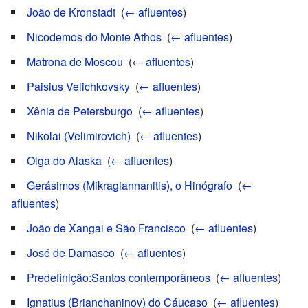
João de Kronstadt
‎
(
← afluentes
)
Nicodemos do Monte Athos
‎
(
← afluentes
)
Matrona de Moscou
‎
(
← afluentes
)
Paisius Velichkovsky
‎
(
← afluentes
)
Xênia de Petersburgo
‎
(
← afluentes
)
Nikolai (Velimirovich)
‎
(
← afluentes
)
Olga do Alaska
‎
(
← afluentes
)
Gerásimos (Mikragiannanitis), o Hinógrafo
‎
(
←
afluentes
)
João de Xangai e São Francisco
‎
(
← afluentes
)
José de Damasco
‎
(
← afluentes
)
Predefinição:Santos contemporâneos
‎
(
← afluentes
)
Ignatius (Brianchaninov) do Cáucaso
‎
(
← afluentes
)