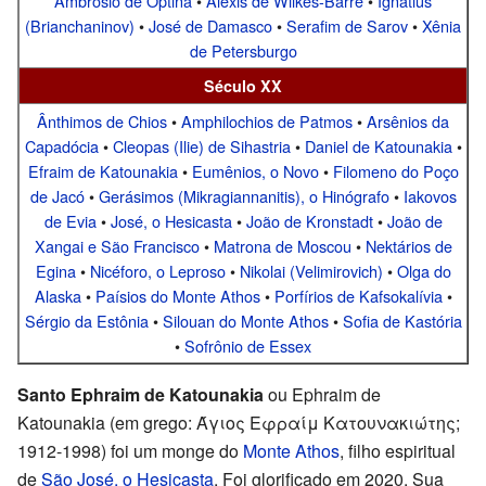
Ambrósio de Optina
•
Alexis de Wilkes-Barre
•
Ignatius
(Brianchaninov)
•
José de Damasco
•
Serafim de Sarov
•
Xênia
de Petersburgo
Século XX
Ânthimos de Chios
•
Amphilochios de Patmos
•
Arsênios da
Capadócia
•
Cleopas (Ilie) de Sihastria
•
Daniel de Katounakia
•
Efraim de Katounakia
•
Eumênios, o Novo
•
Filomeno do Poço
de Jacó
•
Gerásimos (Mikragiannanitis), o Hinógrafo
•
Iakovos
de Evia
•
José, o Hesicasta
•
João de Kronstadt
•
João de
Xangai e São Francisco
•
Matrona de Moscou
•
Nektários de
Egina
•
Nicéforo, o Leproso
•
Nikolai (Velimirovich)
•
Olga do
Alaska
•
Paísios do Monte Athos
•
Porfírios de Kafsokalívia
•
Sérgio da Estônia
•
Silouan do Monte Athos
•
Sofia de Kastória
•
Sofrônio de Essex
Santo Ephraim de Katounakia
ou Ephraim de
Katounakia (em grego: Άγιος Εφραίμ Κατουνακιώτης;
1912-1998) foi um monge do
Monte Athos
, filho espiritual
de
São José, o Hesicasta
. Foi glorificado em 2020. Sua