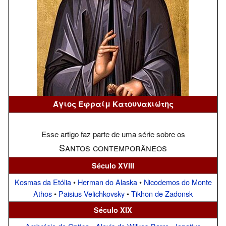
Άγιος Εφραίμ Κατουνακιώτης
Esse artigo faz parte de uma série sobre os
Santos contemporâneos
Século XVIII
Kosmas da Etólia
•
Herman do Alaska
•
Nicodemos do Monte
Athos
•
Paisius Velichkovsky
•
Tikhon de Zadonsk
Século XIX