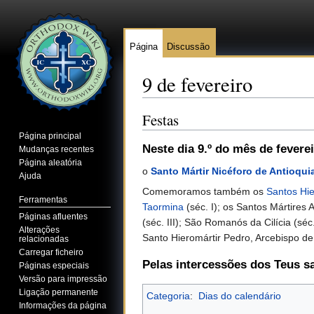
Página
Discussão
9 de fevereiro
Ir para:
navegação
,
pesquisa
Festas
Página principal
Neste dia 9.º do mês de fevere
Mudanças recentes
Página aleatória
o
Santo Mártir Nicéforo de Antioqui
Ajuda
Comemoramos também os
Santos Hie
Ferramentas
Taormina
(séc. I); os Santos Mártires 
Páginas afluentes
(séc. III); São Romanós da Cilícia (sé
Alterações
Santo Hieromártir Pedro, Arcebispo de 
relacionadas
Carregar ficheiro
Pelas intercessões dos Teus s
Páginas especiais
Versão para impressão
Ligação permanente
Categoria
:
Dias do calendário
Informações da página