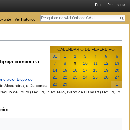
Entrar
Pedir conta
Pesquisa
o-fonte
Ver histórico
CALENDÁRIO DE FEVEREIRO
31
1
2
3
4
5
6
 Igreja comemora:
7
8
9
10
11
12
13
14
15
16
17
18
19
20
21
22
23
24
25
26
27
ancrácio, Bispo de
28
29
1
de Alexandria, a Diaconisa
quio de Tours (séc. VI); São Teilo, Bispo de Llandaff (séc. VI); o
Amém.