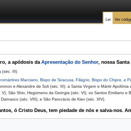
Ler
Ver códig
iro
, a apódosis da
Apresentação do Senhor
, nossa Santa
a
(séc. III).
romártires Marciano, Bispo de Siracusa, Filágrio, Bispo do Chipre, e P
Ammon e Alexandre de Soli (séc. III); a Santa Virgem e Mártir Apolônia 
c. V); São Shio, Hegúmeno da Geórgia (séc. VI); os Santos Emiliano e Brá
Damasco (séc. VIII); e São Pancrácio de Kiev (séc. XIV).
antos, ó Cristo Deus, tem piedade de nós e salva-nos. 