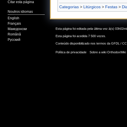
Citar esta página
Categorias
>
Litúrgicos
>
Festas
>
Di
Noutros idiomas
English
Français
Esta página foi editada pela última vez à(s) 03h02m
Македонски
Română
Esta página foi acedida 7 500 vezes.
Русский
Conteúdo disponibilizado nos termos da
GFDL / CC
Política de privacidade
Sobre a wiki OrthodoxWiki