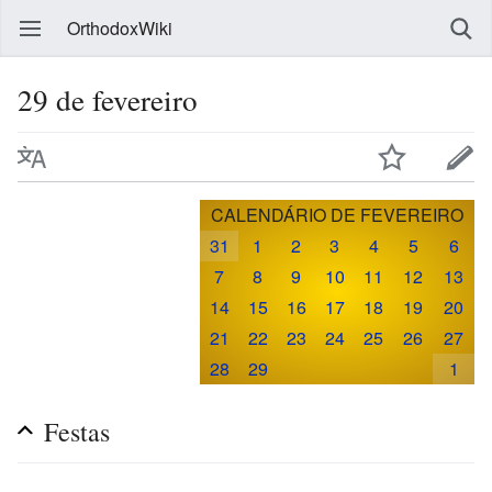
OrthodoxWiki
29 de fevereiro
CALENDÁRIO DE FEVEREIRO
31
1
2
3
4
5
6
7
8
9
10
11
12
13
14
15
16
17
18
19
20
21
22
23
24
25
26
27
28
29
1
Festas