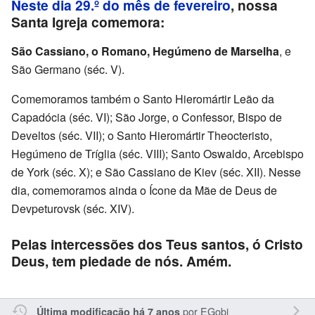
Neste dia 29.º do mês de fevereiro
, nossa
Santa Igreja comemora:
São Cassiano, o Romano, Hegúmeno de Marselha
, e
São Germano (séc. V).
Comemoramos também o Santo Hieromártir Leão da
Capadócia (séc. VI); São Jorge, o Confessor, Bispo de
Develtos (séc. VII); o Santo Hieromártir Theocteristo,
Hegúmeno de Tríglia (séc. VIII); Santo Oswaldo, Arcebispo
de York (séc. X); e São Cassiano de Kiev (séc. XII). Nesse
dia, comemoramos ainda o Ícone da Mãe de Deus de
Devpeturovsk (séc. XIV).
Pelas intercessões dos Teus santos, ó Cristo
Deus, tem piedade de nós. Amém.
por
EGobi
Última modificação há 7 anos