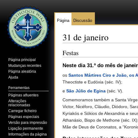
Página
Discussão
31 de janeiro
Ir para:
navegação
,
pesquisa
Festas
Página principal
Neste dia 31.º do mês de janei
Mudanças recentes
Página aleatória
os
Santos Mártires Ciro e João, os 
Ajuda
Theoctiste e Eudóxia (séc. IV);
Ferramentas
e
São Júlio de Egina
(séc. V).
Páginas afluentes
Comemoramos também a Santa Virgem e M
Alterações
relacionadas
Victor, Nicéforo, Cláudio, Diódoro, Sara
Carregar ficheiro
Kyriakós e Sókios de Alexandria e se
Páginas especiais
Athanásio, Bispo de Methone (séc. IX)
Versão para impressão
Mãe de Deus de Coronatos, a “Koroniot
Ligação permanente
Informações da página