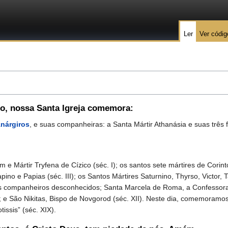
Ler
Ver códig
ro
, nossa Santa Igreja comemora:
Anárgiros
, e suas companheiras: a Santa Mártir Athanásia e suas três f
ártir Tryfena de Cízico (séc. I); os santos sete mártires de Corinto
pino e Papias (séc. III); os Santos Mártires Saturnino, Thyrso, Victor, T
us companheiros desconhecidos; Santa Marcela de Roma, a Confessora
; e São Nikitas, Bispo de Novgorod (séc. XII). Neste dia, comemoramo
issis” (séc. XIX).