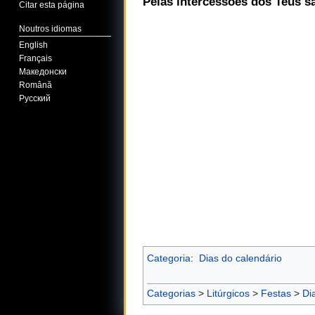
Pelas intercessões dos Teus s
Citar esta página
Noutros idiomas
English
Français
Македонски
Română
Русский
Categoria
:
Dias do calendário
Categorias
>
Litúrgicos
>
Festas
>
Di