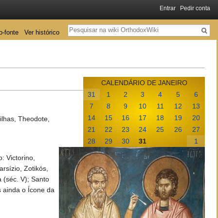
Entrar
Pedir conta
Pesquisa
o-fonte
Ver histórico
CALENDÁRIO DE JANEIRO
31
1
2
3
4
5
6
7
8
9
10
11
12
13
14
15
16
17
18
19
20
ilhas, Theodote,
21
22
23
24
25
26
27
28
29
30
31
1
: Victorino,
arsízio, Zotikós,
 (séc. V); Santo
s ainda o Ícone da