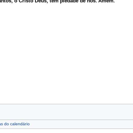
antos, ó Cristo Deus, tem piedade de nós. Amém.
as do calendário