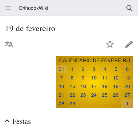
OrthodoxWiki
19 de fevereiro
CALENDÁRIO DE FEVEREIRO
31
1
2
3
4
5
6
7
8
9
10
11
12
13
14
15
16
17
18
19
20
21
22
23
24
25
26
27
28
29
1
Festas