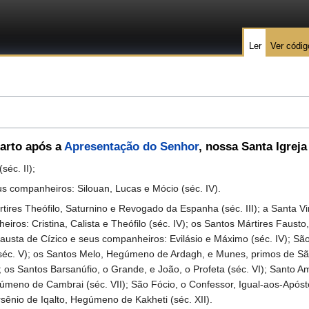
Ler
Ver códig
uarto após a
Apresentação do Senhor
, nossa Santa Igrej
(séc. II);
s companheiros: Silouan, Lucas e Mócio (séc. IV).
s Theófilo, Saturnino e Revogado da Espanha (séc. III); a Santa Vi
ros: Cristina, Calista e Theófilo (séc. IV); os Santos Mártires Fausto,
Fausta de Cízico e seus companheiros: Evilásio e Máximo (séc. IV); Sã
a (séc. V); os Santos Melo, Hegúmeno de Ardagh, e Munes, primos de São
); os Santos Barsanúfio, o Grande, e João, o Profeta (séc. VI); Santo 
gúmeno de Cambrai (séc. VII); São Fócio, o Confessor, Igual-aos-Apósto
rsênio de Iqalto, Hegúmeno de Kakheti (séc. XII).