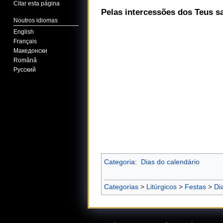
Citar esta página
Pelas intercessões dos Teus s
Noutros idiomas
English
Français
Македонски
Română
Русский
Categoria
:
Dias do calendário
Categorias
>
Litúrgicos
>
Festas
>
Di