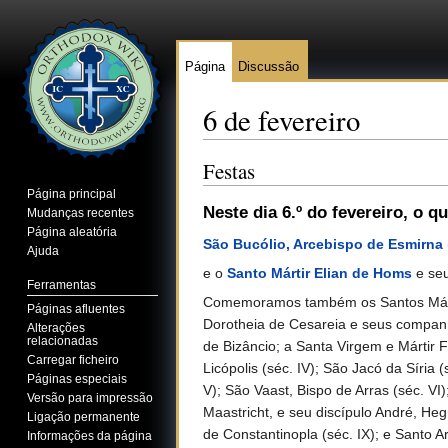
Página
Discussão
6 de fevereiro
Ir para:
navegação
,
pesquisa
Festas
Página principal
Neste dia 6.º do fevereiro
, o q
Mudanças recentes
Página aleatória
São Bucólio, Arcebispo de Esmirna
Ajuda
e o
Santo Mártir Elian de Homs
e seu
Ferramentas
Comemoramos também os Santos Mártire
Páginas afluentes
Dorotheia de Cesareia e seus companhei
Alterações
relacionadas
de Bizâncio; a Santa Virgem e Mártir 
Carregar ficheiro
Licópolis (séc. IV); São Jacó da Síri
Páginas especiais
V); São Vaast, Bispo de Arras (séc. VI
Versão para impressão
Maastricht, e seu discípulo André, He
Ligação permanente
de Constantinopla (séc. IX); e Santo A
Informações da página