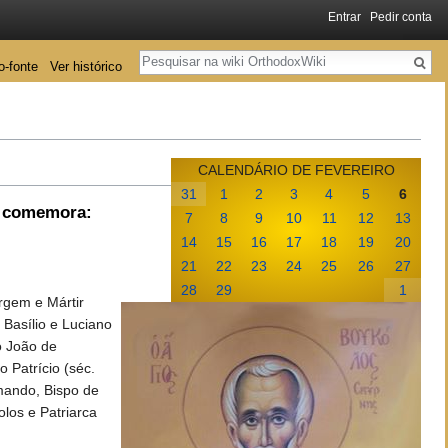
Entrar
Pedir conta
Pesquisa
o-fonte
Ver histórico
CALENDÁRIO DE FEVEREIRO
31
1
2
3
4
5
6
a comemora:
7
8
9
10
11
12
13
14
15
16
17
18
19
20
21
22
23
24
25
26
27
28
29
1
rgem e Mártir
 Basílio e Luciano
o João de
 Patrício (séc.
Amando, Bispo de
los e Patriarca