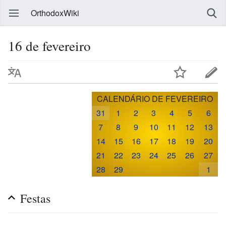
OrthodoxWiki
16 de fevereiro
CALENDÁRIO DE FEVEREIRO
31
1
2
3
4
5
6
7
8
9
10
11
12
13
14
15
16
17
18
19
20
21
22
23
24
25
26
27
28
29
1
Festas