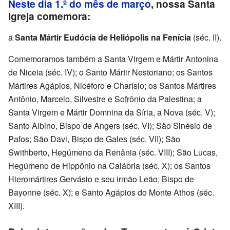
Neste dia 1.º do mês de março
, nossa Santa
Igreja comemora:
a
Santa Mártir Eudócia de Heliópolis na Fenícia
(séc. II).
Comemoramos também a Santa Virgem e Mártir Antonina
de Niceia (séc. IV); o Santo Mártir Nestoriano; os Santos
Mártires Agápios, Nicéforo e Charísio; os Santos Mártires
Antônio, Marcelo, Silvestre e Sofrônio da Palestina; a
Santa Virgem e Mártir Domnina da Síria, a Nova (séc. V);
Santo Albino, Bispo de Angers (séc. VI); São Sinésio de
Pafos; São Davi, Bispo de Gales (séc. VII); São
Swithberto, Hegúmeno da Renânia (séc. VIII); São Lucas,
Hegúmeno de Hippônio na Calábria (séc. X); os Santos
Hieromártires Gervásio e seu irmão Leão, Bispo de
Bayonne (séc. X); e Santo Agápios do Monte Athos (séc.
XIII).