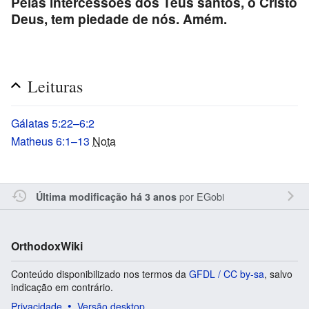
Pelas intercessões dos Teus santos, ó Cristo
Deus, tem piedade de nós. Amém.
Leituras
Gálatas 5:22–6:2
Matheus 6:1–13
Nota
por
EGobi
Última modificação há 3 anos
OrthodoxWiki
Conteúdo disponibilizado nos termos da
GFDL / CC by-sa
, salvo
indicação em contrário.
Privacidade
Versão desktop