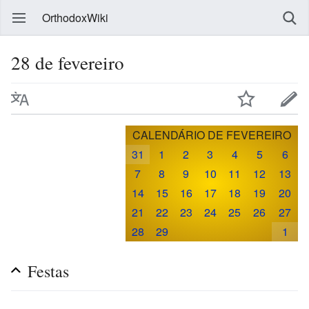
OrthodoxWiki
28 de fevereiro
CALENDÁRIO DE FEVEREIRO
31
1
2
3
4
5
6
7
8
9
10
11
12
13
14
15
16
17
18
19
20
21
22
23
24
25
26
27
28
29
1
Festas