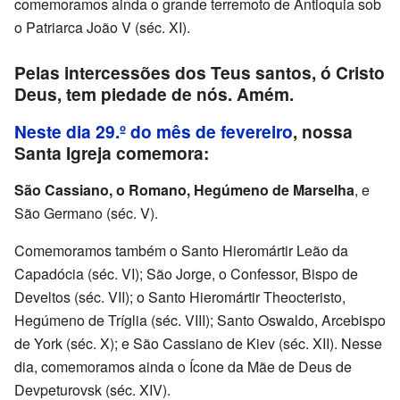
comemoramos ainda o grande terremoto de Antioquia sob
o Patriarca João V (séc. XI).
Pelas intercessões dos Teus santos, ó Cristo
Deus, tem piedade de nós. Amém.
Neste dia 29.º do mês de fevereiro
, nossa
Santa Igreja comemora:
São Cassiano, o Romano, Hegúmeno de Marselha
, e
São Germano (séc. V).
Comemoramos também o Santo Hieromártir Leão da
Capadócia (séc. VI); São Jorge, o Confessor, Bispo de
Develtos (séc. VII); o Santo Hieromártir Theocteristo,
Hegúmeno de Tríglia (séc. VIII); Santo Oswaldo, Arcebispo
de York (séc. X); e São Cassiano de Kiev (séc. XII). Nesse
dia, comemoramos ainda o Ícone da Mãe de Deus de
Devpeturovsk (séc. XIV).