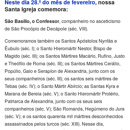
Neste dia 28.º do mês de fevereiro
, nossa
Santa Igreja comemora:
São Basílio, o Confessor
, companheiro no asceticismo
de São Procópio de Decápole (séc. VIII).
Comemoramos também os Santos Apóstolos Nynfás e
Êubulo (séc. I); o Santo Hieromártir Nestor, Bispo de
Magido (séc. III); os Santos Mártires Macário, Rufino, Justo
e Theófilo de Roma (séc. III); os Santos Mártires Cerálio,
Popúlio, Gaio e Serapíon de Alexandria, junto com os
seus companheiros (séc. III); os santos seis mártires de
Tebas (séc. IV); o Santo Mártir Abírcio; as Santas Kyra e
Marana de Bereia (séc. V); o Santo Hieromártir Protério,
Patriarca de Alexandria, junto com os seus seis
companheiros (séc. V); São Romanós, Hegúmeno do Jura
(séc. V); e os santos quarenta mil mártires desconhecidos
assassinados pelos turcos (séc. XIII). Nesse dia,