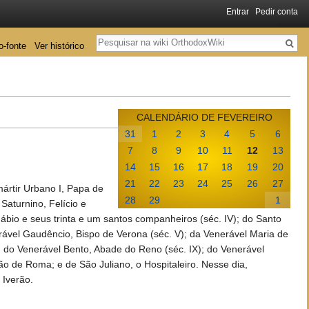
Entrar
Pedir conta
Pesquisa
o-fonte
Ver histórico
CALENDÁRIO DE FEVEREIRO
31
1
2
3
4
5
6
7
8
9
10
11
12
13
14
15
16
17
18
19
20
21
22
23
24
25
26
27
ártir Urbano I, Papa de
28
29
1
Saturnino, Felício e
 Fábio e seus trinta e um santos companheiros (séc. IV); do Santo
erável Gaudêncio, Bispo de Verona (séc. V); da Venerável Maria de
); do Venerável Bento, Abade do Reno (séc. IX); do Venerável
ião de Roma; e de São Juliano, o Hospitaleiro. Nesse dia,
Iverão.