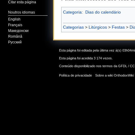
Citar esta página
Categoria
:
Dias do calendário
Noutros idiomas
English
Français
Categorias
>
Litúrgicos
>
Festas
>
Di
Македонски
Română
Русский
Esta página foi editada pela última vez à(s) 03h04m
Esta página foi acedida 3 174 vezes.
Conteúdo disponibilizado nos termos da
GFDL / CC
Política de privacidade
Sobre a wiki OrthodoxWiki