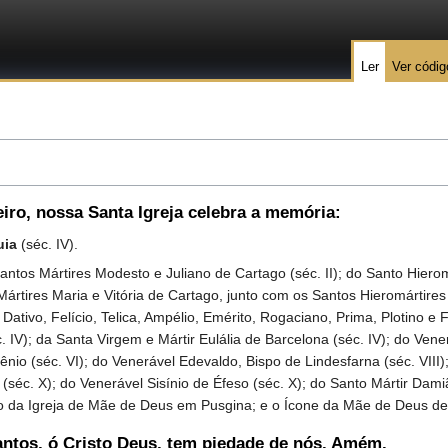
Ler
Ver códig
eiro
, nossa Santa Igreja celebra a memória:
uia
(séc. IV).
os Mártires Modesto e Juliano de Cartago (séc. II); do Santo Hierom
Mártires Maria e Vitória de Cartago, junto com os Santos Hieromártires 
, Dativo, Felício, Telica, Ampélio, Emérito, Rogaciano, Prima, Plotino e
 IV); da Santa Virgem e Mártir Eulália de Barcelona (séc. IV); do Ven
nio (séc. VI); do Venerável Edevaldo, Bispo de Lindesfarna (séc. VIII
a (séc. X); do Venerável Sisínio de Éfeso (séc. X); do Santo Mártir Dam
a Igreja de Mãe de Deus em Pusgina; e o Ícone da Mãe de Deus de 
antos, ó Cristo Deus, tem piedade de nós. Amém.