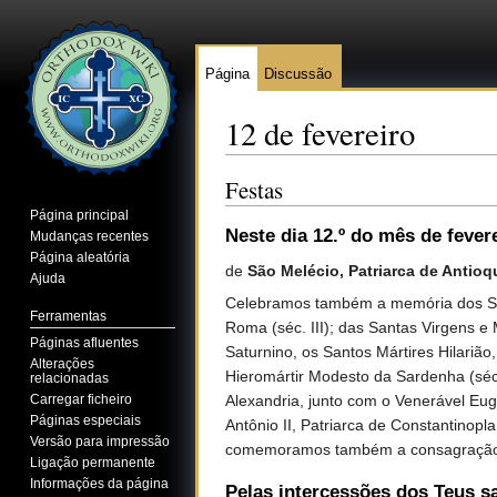
Página
Discussão
12 de fevereiro
Ir para:
navegação
,
pesquisa
Festas
Página principal
Neste dia 12.º do mês de fever
Mudanças recentes
Página aleatória
de
São Melécio, Patriarca de Antioq
Ajuda
Celebramos também a memória dos Sant
Ferramentas
Roma (séc. III); das Santas Virgens e 
Páginas afluentes
Saturnino, os Santos Mártires Hilarião
Alterações
Hieromártir Modesto da Sardenha (séc.
relacionadas
Alexandria, junto com o Venerável Eugê
Carregar ficheiro
Páginas especiais
Antônio II, Patriarca de Constantinopl
Versão para impressão
comemoramos também a consagração d
Ligação permanente
Informações da página
Pelas intercessões dos Teus s