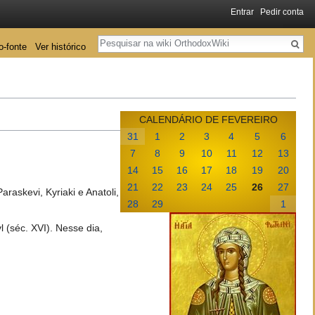
Entrar
Pedir conta
Pesquisa
o-fonte
Ver histórico
CALENDÁRIO DE FEVEREIRO
31
1
2
3
4
5
6
7
8
9
10
11
12
13
14
15
16
17
18
19
20
21
22
23
24
25
26
27
raskevi, Kyriaki e Anatoli,
28
29
1
(séc. XVI). Nesse dia,