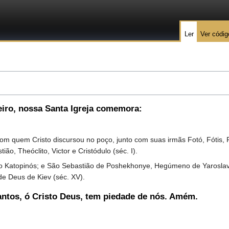
Ler
Ver códig
eiro
, nossa Santa Igreja comemora:
com quem Cristo discursou no poço, junto com suas irmãs Fotó, Fótis, Pa
ião, Theóclito, Victor e Cristódulo (séc. I).
atopinós; e São Sebastião de Poshekhonye, Hegúmeno de Yaroslavl 
 Deus de Kiev (séc. XV).
antos, ó Cristo Deus, tem piedade de nós. Amém.