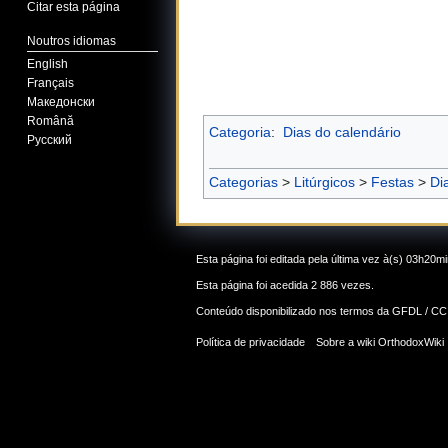
Citar esta página
Noutros idiomas
English
Français
Македонски
Română
Categoria
:
Dias do calendário
Русский
Categorias
>
Litúrgicos
>
Festas
>
Di
Esta página foi editada pela última vez à(s) 03h20m
Esta página foi acedida 2 886 vezes.
Conteúdo disponibilizado nos termos da
GFDL / CC
Política de privacidade
Sobre a wiki OrthodoxWiki