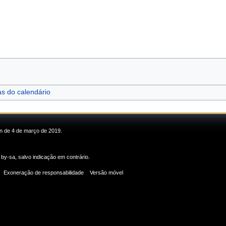
as do calendário
in de 4 de março de 2019.
 by-sa
, salvo indicação em contrário.
Exoneração de responsabilidade
Versão móvel