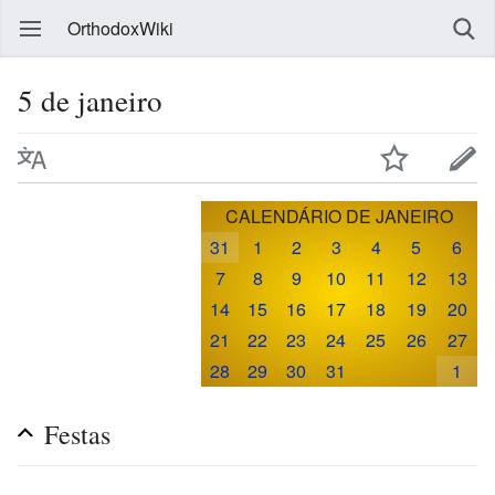
OrthodoxWiki
5 de janeiro
CALENDÁRIO DE JANEIRO
31
1
2
3
4
5
6
7
8
9
10
11
12
13
14
15
16
17
18
19
20
21
22
23
24
25
26
27
28
29
30
31
1
Festas