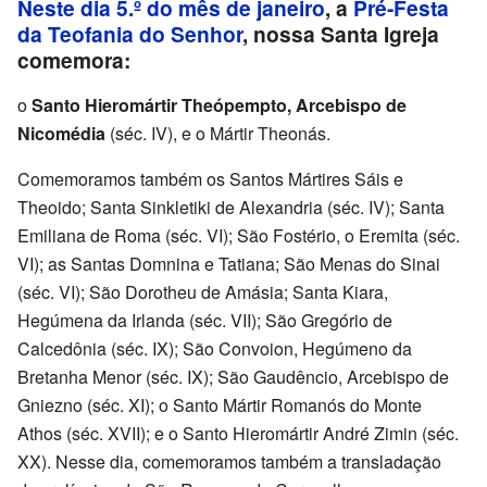
Neste dia 5.º do mês de janeiro
, a
Pré-Festa
da Teofania do Senhor
, nossa Santa Igreja
comemora:
o
Santo Hieromártir Theópempto, Arcebispo de
Nicomédia
(séc. IV), e o Mártir Theonás.
Comemoramos também os Santos Mártires Sáis e
Theoido; Santa Sinkletiki de Alexandria (séc. IV); Santa
Emiliana de Roma (séc. VI); São Fostério, o Eremita (séc.
VI); as Santas Domnina e Tatiana; São Menas do Sinai
(séc. VI); São Dorotheu de Amásia; Santa Kiara,
Hegúmena da Irlanda (séc. VII); São Gregório de
Calcedônia (séc. IX); São Convoion, Hegúmeno da
Bretanha Menor (séc. IX); São Gaudêncio, Arcebispo de
Gniezno (séc. XI); o Santo Mártir Romanós do Monte
Athos (séc. XVII); e o Santo Hieromártir André Zimin (séc.
XX). Nesse dia, comemoramos também a transladação