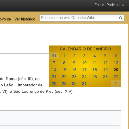
Entrar
Pedir conta
Pesquisa
o-fonte
Ver histórico
CALENDÁRIO DE JANEIRO
31
1
2
3
4
5
6
7
8
9
10
11
12
13
14
15
16
17
18
19
20
21
22
23
24
25
26
27
 de Roma (séc. III); os
28
29
30
31
1
ão Leão I, Imperador de
 VI); e São Lourenço de Kiev (séc. XIV).