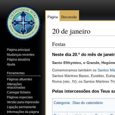
Página
Discussão
20 de janeiro
Ir para:
navegação
,
pesquisa
Festas
Página principal
Neste dia 20.º do mês de janei
Mudanças recentes
Página aleatória
Santo Efthymios, o Grande, Hegúme
Ajuda
Comemoramos também os
Santos Már
Ferramentas
Santos Mártires Basso, Eusébio, Eutíq
Páginas afluentes
Roma (séc. IV); os Santos Mártires Thy
Alterações
relacionadas
Pelas intercessões dos Teus s
Carregar ficheiro
Páginas especiais
Versão para impressão
Categoria
:
Dias do calendário
Ligação permanente
Informações da página