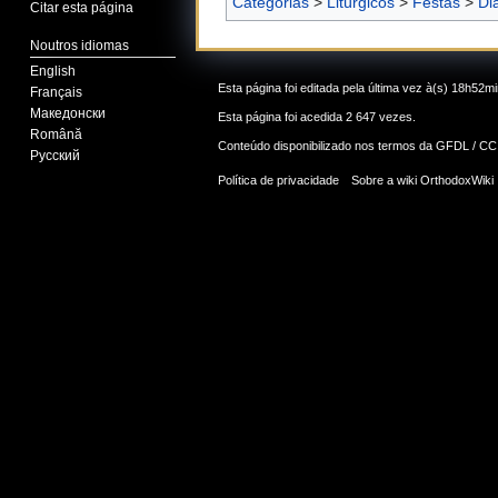
Categorias
>
Litúrgicos
>
Festas
>
Di
Citar esta página
Noutros idiomas
English
Esta página foi editada pela última vez à(s) 18h52
Français
Македонски
Esta página foi acedida 2 647 vezes.
Română
Conteúdo disponibilizado nos termos da
GFDL / CC
Русский
Política de privacidade
Sobre a wiki OrthodoxWiki