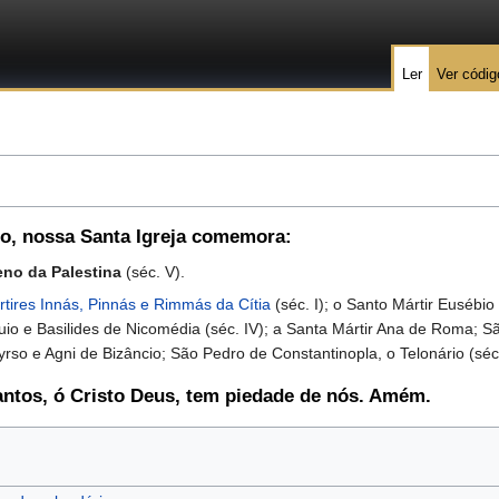
Ler
Ver códig
ro
, nossa Santa Igreja comemora:
no da Palestina
(séc. V).
tires Innás, Pinnás e Rimmás da Cítia
(séc. I); o Santo Mártir Eusébio
uio e Basilides de Nicomédia (séc. IV); a Santa Mártir Ana de Roma; S
rso e Agni de Bizâncio; São Pedro de Constantinopla, o Telonário (séc.
antos, ó Cristo Deus, tem piedade de nós. Amém.