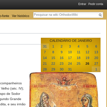
Entrar
Pedir conta
Pesquisa
o-fonte
Ver histórico
CALENDÁRIO DE JANEIRO
31
1
2
3
4
5
6
7
8
9
10
11
12
13
14
15
16
17
18
19
20
21
22
23
24
25
26
27
28
29
30
31
1
e companheiros
Velho (séc. IV);
ispo de Sodor
egundo Grande
dita, e seu irmão