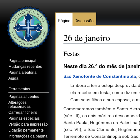
Página
Discussão
26 de janeiro
Ir para:
navegação
,
pesquisa
Festas
Página principal
Neste dia 26.º do mês de janei
Mudanças recentes
Página aleatória
São Xenofonte de Constantinopla
, 
Ajuda
Embora a terra esteja desprovida 
Ferramentas
ela recebe em festa, como diz em 
Páginas afluentes
Com seus filhos e sua esposa, a 
Alterações
relacionadas
Comemoramos também o Santo Hieromár
Carregar ficheiro
(séc. III); os dois mártires desconhec
Páginas especiais
Santa Paula, Hegúmena da Palestina (
Versão para impressão
(séc. VII); e São Clemente, Hegúmen
Ligação permanente
Terremoto de Constantinopla sob São T
Informações da página