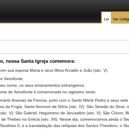
Ler
Ver códig
ro
, nossa Santa Igreja comemora:
com sua esposa Maria e seus filhos Arcádio e João (séc. V).
de Xenofonte,
seu nome, os seus ensinamentos estrangeiros.
morte de Xenofonte é comemorada no vigésimo sexto.
tir Ananias da Fenícia, junto com o Santo Mártir Pedro e seus set
idos da Frígia; Santo Ammom de Nítria (séc. IV); São Simeão do Sinai, o 
séc. V); São Gabriel, Hegúmeno de Jerusalém (séc. V); São Cônon, B
o de Thebes na Grécia (séc. XII). Nesse dia, comemoramos ainda o S
eodósio II; e a transladação das relíquias dos Santos Theodoro, o Stu