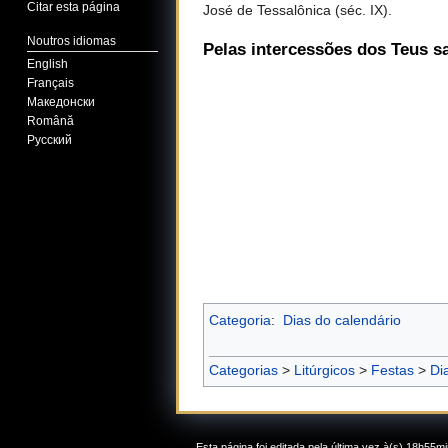
Citar esta página
José de Tessalônica (séc. IX).
Noutros idiomas
Pelas intercessões dos Teus s
English
Français
Македонски
Română
Русский
Categoria
:
Dias do calendário
Categorias
>
Litúrgicos
>
Festas
>
Di
Esta página foi editada pela última vez à(s) 18h55