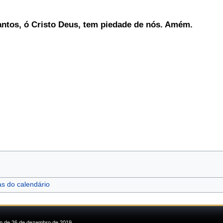
antos, ó Cristo Deus, tem piedade de nós. Amém.
as do calendário
min de 26 de dezembro de 2019.