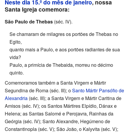
Neste dia 15.º do mês de janeiro
, nossa
Santa Igreja comemora:
São Paulo de Thebas
(séc. IV).
Se chamaram de milagres os portões de Thebas no
Egito,
quanto mais a Paulo, e aos portões radiantes de sua
vida?
Paulo, a primícia de Thebaida, morreu no décimo
quinto.
Comemoramos também a Santa Virgem e Mártir
Segundina de Roma (séc. III); o
Santo Mártir Pansófio de
Alexandria
(séc. III); a Santa Virgem e Mártir Caritina de
Amisos (séc. IV); os Santos Mártires Elpídio, Dánax e
Helena; as Santas Salomé e Perojavra, Rainhas da
Geórgia (séc. IV); Santo Alexandre, Hegúmeno de
Constantinopla (séc. V); São João, o Kalyvita (séc. V);