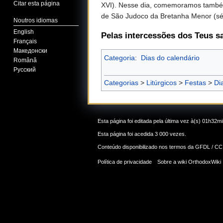
Citar esta página
XVI). Nesse dia, comemoramos também o
de São Judoco da Bretanha Menor (séc
Noutros idiomas
English
Pelas intercessões dos Teus s
Français
Македонски
Categoria
:
Dias do calendário
Română
Русский
Categorias
>
Litúrgicos
>
Festas
>
Di
Esta página foi editada pela última vez à(s) 01h32
Esta página foi acedida 3 000 vezes.
Conteúdo disponibilizado nos termos da
GFDL / CC
Política de privacidade
Sobre a wiki OrthodoxWiki