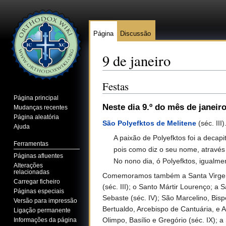
Página
Discussão
9 de janeiro
Ir para:
navegação
,
pesquisa
Festas
Página principal
Neste dia 9.º do mês de janeir
Mudanças recentes
Página aleatória
São Polyefktos de Melitene
(séc. III)
Ajuda
A paixão de Polyefktos foi a decapi
Ferramentas
pois como diz o seu nome, através
Páginas afluentes
No nono dia, ó Polyefktos, igualme
Alterações
relacionadas
Comemoramos também a Santa Virgem e M
Carregar ficheiro
(séc. III); o Santo Mártir Lourenço; 
Páginas especiais
Sebaste (séc. IV); São Marcelino, Bis
Versão para impressão
Bertualdo, Arcebispo de Cantuária, e 
Ligação permanente
Olimpo, Basílio e Gregório (séc. IX); 
Informações da página