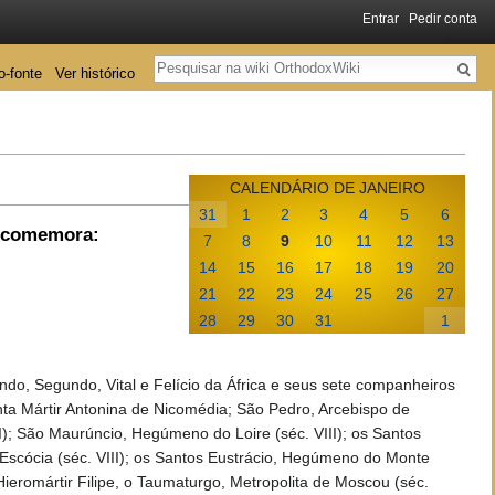
Entrar
Pedir conta
Pesquisa
o-fonte
Ver histórico
CALENDÁRIO DE JANEIRO
31
1
2
3
4
5
6
a comemora:
7
8
9
10
11
12
13
14
15
16
17
18
19
20
21
22
23
24
25
26
27
28
29
30
31
1
do, Segundo, Vital e Felício da África e seus sete companheiros
anta Mártir Antonina de Nicomédia; São Pedro, Arcebispo de
); São Maurúncio, Hegúmeno do Loire (séc. VIII); os Santos
Escócia (séc. VIII); os Santos Eustrácio, Hegúmeno do Monte
Hieromártir Filipe, o Taumaturgo, Metropolita de Moscou (séc.