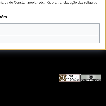
rca de Constantinopla (séc. IX), e a transladação das relíquias
Amém.