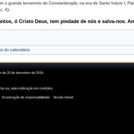
 grande terremoto de Constantinopla, na era de Santo Inácio I, Patria
. X).
antos, ó Cristo Deus, tem piedade de nós e salva-nos. 
as do calendário
min de 25 de dezembro de 2019.
 by-sa
, salvo indicação em contrário.
Exoneração de responsabilidade
Versão móvel