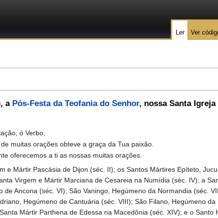
Ler
Ver códig
o
, a
Pós-Festa da Teofania do Senhor
, nossa Santa Igrej
.
tação, ó Verbo,
 de muitas orações obteve a graça da Tua paixão.
nte oferecemos a ti as nossas muitas orações.
ártir Pascásia de Dijon (séc. II); os Santos Mártires Epíteto, Jucun
a Santa Virgem e Mártir Marciana de Cesareia na Numídia (séc. IV); a S
po de Ancona (séc. VI); São Vaningo, Hegúmeno da Normandia (séc. VII
Adriano, Hegúmeno de Cantuária (séc. VIII); São Filano, Hegúmeno da 
a Santa Mártir Parthena de Edessa na Macedônia (séc. XIV); e o Santo 