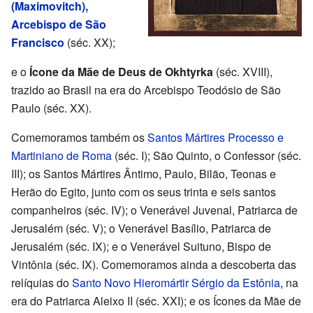
(Maximovitch),
Arcebispo de São
Francisco
(séc. XX);
e o
Ícone da Mãe de Deus de Okhtyrka
(séc. XVIII),
trazido ao Brasil na era do Arcebispo Teodósio de São
Paulo (séc. XX).
Comemoramos também os
Santos Mártires Processo e
Martiniano de Roma
(séc. I); São Quinto, o Confessor (séc.
III); os Santos Mártires Ântimo, Paulo, Bilão, Teonas e
Herão do Egito, junto com os seus trinta e seis santos
companheiros (séc. IV); o Venerável Juvenal, Patriarca de
Jerusalém (séc. V); o Venerável Basílio, Patriarca de
Jerusalém (séc. IX); e o Venerável Suituno, Bispo de
Vintônia (séc. IX). Comemoramos ainda a descoberta das
relíquias do
Santo Novo Hieromártir Sérgio da Estônia
, na
era do Patriarca Aleixo II (séc. XXI); e os Ícones da Mãe de