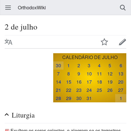
OrthodoxWiki
2 de julho
CALENDÁRIO DE JULHO
30
1
2
3
4
5
6
7
8
9
10
11
12
13
14
15
16
17
18
19
20
21
22
23
24
25
26
27
28
29
30
31
1
Liturgia
III:
Exultem os seres celestes, e alegrem-se os terrestres,