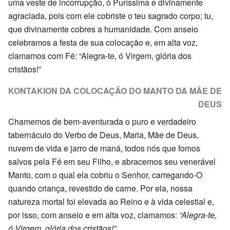
uma veste de incorrupção, ó Puríssima e divinamente
agraciada, pois com ele cobriste o teu sagrado corpo; tu,
que divinamente cobres a humanidade. Com anseio
celebramos a festa de sua colocação e, em alta voz,
clamamos com Fé: “Alegra-te, ó Virgem, glória dos
cristãos!”
KONTAKION DA COLOCAÇÃO DO MANTO DA MÃE DE
DEUS
Chamemos de bem-aventurada o puro e verdadeiro
tabernáculo do Verbo de Deus, Maria, Mãe de Deus,
nuvem de vida e jarro de maná, todos nós que fomos
salvos pela Fé em seu Filho, e abracemos seu venerável
Manto, com o qual ela cobriu o Senhor, carregando-O
quando criança, revestido de carne. Por ela, nossa
natureza mortal foi elevada ao Reino e à vida celestial e,
por isso, com anseio e em alta voz, clamamos:
“Alegra-te,
ó Virgem, glória dos cristãos!”