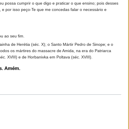
u possa cumprir o que digo e praticar o que ensino; pois desses
, e por isso peço-Te que me concedas falar o necessário e
u ao seu fim.
inha de Herétia (séc. X); o Santo Mártir Pedro de Sinope; e o
odos os mártires do massacre de Amida, na era do Patriarca
. XVIII) e de Horbanivka em Poltava (séc. XVIII).
ós. Amém.