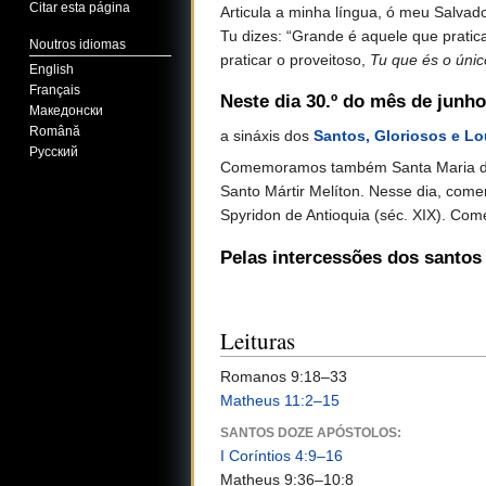
Citar esta página
Articula a minha língua, ó meu Salvad
Tu dizes: “Grande é aquele que pratic
Noutros idiomas
praticar o proveitoso,
Tu que és o úni
English
Français
Neste dia 30.º do mês de junh
Македонски
Română
a sináxis dos
Santos, Gloriosos e L
Русский
Comemoramos também Santa Maria de Jer
Santo Mártir Melíton. Nesse dia, com
Spyridon de Antioquia (séc. XIX). Co
Pelas intercessões dos santos
Leituras
Romanos 9:18–33
Matheus 11:2–15
SANTOS DOZE APÓSTOLOS:
I Coríntios 4:9–16
Matheus 9:36–10:8