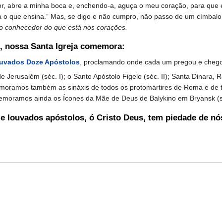
or, abre a minha boca e, enchendo-a, aguça o meu coração, para que e
a o que ensina.” Mas, se digo e não cumpro, não passo de um címbalo
co conhecedor do que está nos corações.
o, nossa Santa Igreja comemora:
ouvados Doze Apóstolos
, proclamando onde cada um pregou e chego
usalém (séc. I); o Santo Apóstolo Figelo (séc. II); Santa Dinara, Ra
emoramos também as sináxis de todos os protomártires de Roma e de t
memoramos ainda os Ícones da Mãe de Deus de Balykino em Bryansk (séc
 e louvados apóstolos, ó Cristo Deus, tem piedade de n