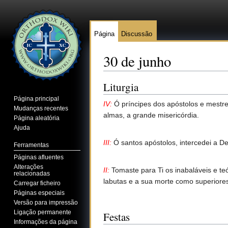
Página
Discussão
30 de junho
Ir para:
navegação
,
pesquisa
Liturgia
Página principal
IV:
Ó príncipes dos apóstolos e mestre
Mudanças recentes
almas, a grande misericórdia.
Página aleatória
Ajuda
III:
Ó santos apóstolos, intercedei a D
Ferramentas
Páginas afluentes
Alterações
II:
Tomaste para Ti os inabaláveis e te
relacionadas
labutas e a sua morte como superiore
Carregar ficheiro
Páginas especiais
Versão para impressão
Ligação permanente
Festas
Informações da página