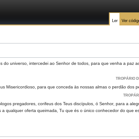
Ler
Ver códig
s do universo, intercedei ao Senhor de todos, para que venha a paz 
TROPÁRIO D
eus Misericordioso, para que conceda às nossas almas o perdão dos 
TROPÁR
ólogos pregadores, corifeus dos Teus discípulos, ó Senhor, para a aleg
s a qualquer oferta queimada, Tu que és o único conhecedor do que e