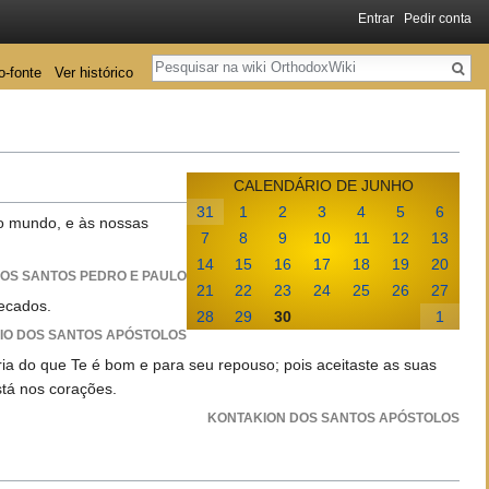
Entrar
Pedir conta
Pesquisa
o-fonte
Ver histórico
CALENDÁRIO DE JUNHO
31
1
2
3
4
5
6
ao mundo, e às nossas
7
8
9
10
11
12
13
14
15
16
17
18
19
20
OS SANTOS PEDRO E PAULO
21
22
23
24
25
26
27
pecados.
28
29
30
1
IO DOS SANTOS APÓSTOLOS
ria do que Te é bom e para seu repouso; pois aceitaste as suas
stá nos corações.
KONTAKION DOS SANTOS APÓSTOLOS