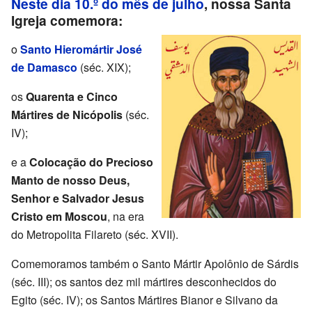
Neste dia 10.º do mês de julho
, nossa Santa
Igreja comemora:
o
Santo Hieromártir José
de Damasco
(séc. XIX);
os
Quarenta e Cinco
Mártires de Nicópolis
(séc.
IV);
e a
Colocação do Precioso
Manto de nosso Deus,
Senhor e Salvador Jesus
Cristo em Moscou
, na era
do Metropolita Filareto (séc. XVII).
Comemoramos também o Santo Mártir Apolônio de Sárdis
(séc. III); os santos dez mil mártires desconhecidos do
Egito (séc. IV); os Santos Mártires Bianor e Silvano da