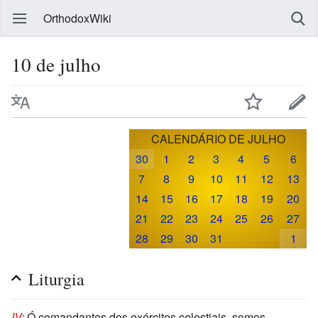
OrthodoxWiki
10 de julho
CALENDÁRIO DE JULHO
30
1
2
3
4
5
6
7
8
9
10
11
12
13
14
15
16
17
18
19
20
21
22
23
24
25
26
27
28
29
30
31
1
Liturgia
IV:
Ó comandantes dos exércitos celestiais, somos