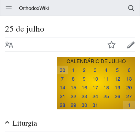
OrthodoxWiki
25 de julho
CALENDÁRIO DE JULHO
30
1
2
3
4
5
6
7
8
9
10
11
12
13
14
15
16
17
18
19
20
21
22
23
24
25
26
27
28
29
30
31
1
Liturgia