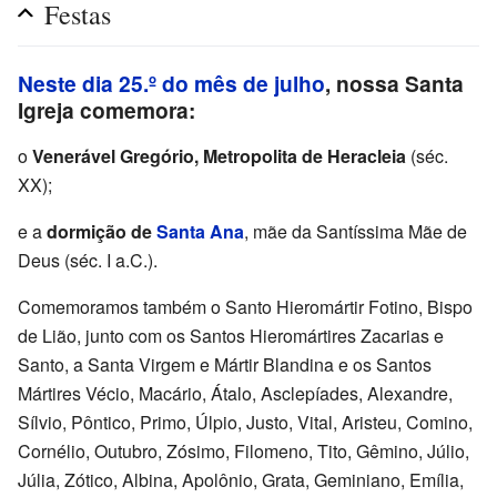
Festas
Neste dia 25.º do mês de julho
, nossa Santa
Igreja comemora:
o
Venerável Gregório, Metropolita de Heracleia
(séc.
XX);
e a
dormição de
Santa Ana
, mãe da Santíssima Mãe de
Deus (séc. I a.C.).
Comemoramos também o Santo Hieromártir Fotino, Bispo
de Lião, junto com os Santos Hieromártires Zacarias e
Santo, a Santa Virgem e Mártir Blandina e os Santos
Mártires Vécio, Macário, Átalo, Asclepíades, Alexandre,
Sílvio, Pôntico, Primo, Úlpio, Justo, Vital, Aristeu, Comino,
Cornélio, Outubro, Zósimo, Filomeno, Tito, Gêmino, Júlio,
Júlia, Zótico, Albina, Apolônio, Grata, Geminiano, Emília,