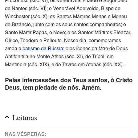
Proconeso (séc. VI); os Veneráveis Friardo e Segundelo
de Nantes (séc. VI); o Venerável Adelvoldo, Bispo de
Winchester (séc. X); os Santos Mártires Menas e Meneu
de Bizâncio, junto com os seus santos companheiros; o
Santo Mártir Papas, o Novo; e os Santos Mártires Eleazar,
Círico, Teodoro e Polieuto. Nesse dia, comemoramos
ainda o
batismo da Rússia
; e os Ícones da Mãe de Deus
Antifonitria no Monte Athos (séc. XI), de Trípoli em
Mantineia (séc. XIX), e de Tavros em Atenas (séc. XX).
Pelas intercessões dos Teus santos, ó Cristo
Deus, tem piedade de nós. Amém.
Leituras
NAS VÉSPERAS: