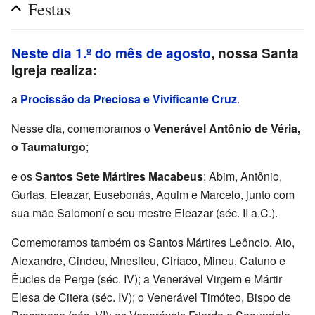
Festas
Neste dia 1.º do mês de agosto
, nossa Santa
Igreja realiza:
a
Procissão da Preciosa e Vivificante Cruz
.
Nesse dia, comemoramos o
Venerável Antônio de Véria,
o Taumaturgo
;
e os
Santos Sete Mártires Macabeus
: Abim, Antônio,
Gurias, Eleazar, Eusebonás, Aquim e Marcelo, junto com
sua mãe Salomoní e seu mestre Eleazar (séc. II a.C.).
Comemoramos também os Santos Mártires Leôncio, Ato,
Alexandre, Cindeu, Mnesiteu, Ciríaco, Mineu, Catuno e
Êucles de Perge (séc. IV); a Venerável Virgem e Mártir
Elesa de Citera (séc. IV); o Venerável Timóteo, Bispo de