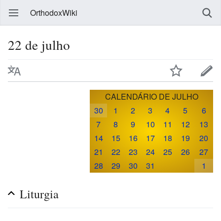
OrthodoxWiki
22 de julho
CALENDÁRIO DE JULHO
30
1
2
3
4
5
6
7
8
9
10
11
12
13
14
15
16
17
18
19
20
21
22
23
24
25
26
27
28
29
30
31
1
Liturgia