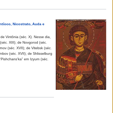
tíoco, Nicostrato, Auda e
e Vintônia (séc. X). Nesse dia,
séc. XIII); de Novgorod (séc.
mov (séc. XVII); de Vitebsk (séc.
ambov (séc. XVII); de Shlisselburg
; “Pishchans'ka” em Izyum (séc.