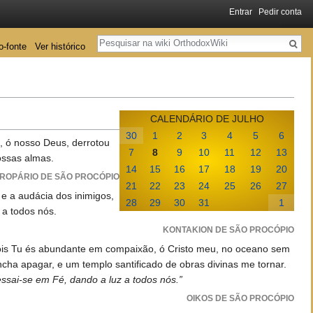
Entrar
Pedir conta
Pesquisa
o-fonte
Ver histórico
CALENDÁRIO DE JULHO
30
1
2
3
4
5
6
i, ó nosso Deus, derrotou
7
8
9
10
11
12
13
ossas almas.
14
15
16
17
18
19
20
ROPÁRIO DE SÃO PROCÓPIO
21
22
23
24
25
26
27
 e a audácia dos inimigos,
28
29
30
31
1
 a todos nós.
KONTAKION DE SÃO PROCÓPIO
pois Tu és abundante em compaixão, ó Cristo meu, no oceano sem
cha apagar, e um templo santificado de obras divinas me tornar.
ssai-se em Fé, dando a luz a todos nós.”
OIKOS DE SÃO PROCÓPIO