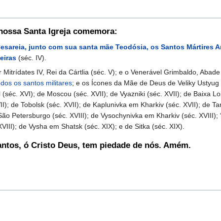
 nossa Santa Igreja comemora:
esareia, junto com sua santa mãe Teodósia, os Santos Mártires An
eiras
(séc. IV).
rídates IV, Rei da Cártlia (séc. V); e o Venerável Grimbaldo, Abade d
odos os santos militares
; e os Ícones da Mãe de Deus de Veliky Ustyug (
 (séc. XVI); de Moscou (séc. XVII); de Vyazniki (séc. XVII); de Baixa Lo
II); de Tobolsk (séc. XVII); de Kaplunivka em Kharkiv (séc. XVII); de T
e São Petersburgo (séc. XVIII); de Vysochynivka em Kharkiv (séc. XVIII)
III); de Vysha em Shatsk (séc. XIX); e de Sitka (séc. XIX).
antos, ó Cristo Deus, tem piedade de nós. Amém.