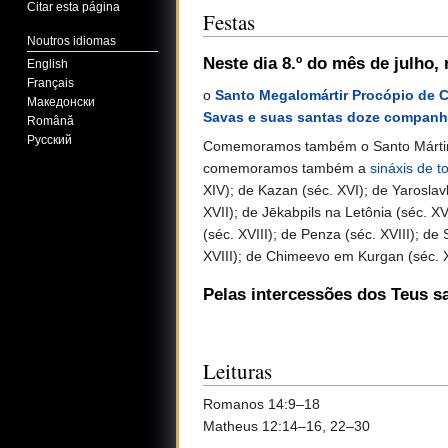
Citar esta página
Festas
Noutros idiomas
Neste dia 8.º do mês de julho
,
English
Français
o
Santo Megalomártir Procópio de C
Македонски
Savas e suas santas doze companh
Română
Русский
Comemoramos também o Santo Mártir Mit
comemoramos também a
sináxis de t
XIV); de Kazan (séc. XVI); de Yaroslavl
XVII); de Jēkabpils na Letônia (séc. XV
(séc. XVIII); de Penza (séc. XVIII); d
XVIII); de Chimeevo em Kurgan (séc. XV
Pelas intercessões dos Teus s
Leituras
Romanos 14:9–18
Matheus 12:14–16, 22–30