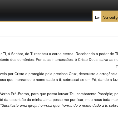
Ler
Ver códig
r Ti, ó Senhor, de Ti recebeu a coroa eterna. Recebendo o poder de T
potente dos demônios. Por suas intercessões, ó Cristo Deus, salva as n
T
lo por Cristo e protegido pela preciosa Cruz, destruíste a arrogância
rosa que, honrando o nome dado a ti, sobressai-se em Fé, dando a luz
ó Verbo Pré-Eterno, para que possa louvar Teu combatente Procópio; 
 até da escuridão da minha alma posso me purificar, meu nous toda man
:
“Suscitaste uma igreja honrosa que, honrando o nome dado a ti, sobre