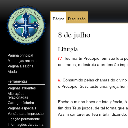
Página
Discussão
8 de julho
Ir para:
navegação
,
pesquisa
Liturgia
Página principal
IV:
Teu mártir Procópio, em sua luta po
Mudanças recentes
os tiranos, e destruiu a pretensão im
Página aleatória
Ajuda
II:
Consumido pelas chamas do divino ze
Ferramentas
ó Procópio. Suscitaste uma igreja hon
Páginas afluentes
Alterações
relacionadas
Enche a minha boca de inteligência, 
Carregar ficheiro
fim dos Teus juízos, de tal forma que
Páginas especiais
Versão para impressão
Assim cantarei ao Teu mártir, dizendo
Ligação permanente
Informações da página