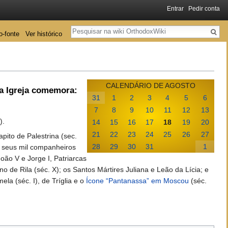
Entrar
Pedir conta
Pesquisa
o-fonte
Ver histórico
CALENDÁRIO DE AGOSTO
ta Igreja comemora:
31
1
2
3
4
5
6
7
8
9
10
11
12
13
).
14
15
16
17
18
19
20
21
22
23
24
25
26
27
ito de Palestrina (sec.
28
29
30
31
1
 e seus mil companheiros
oão V e Jorge I, Patriarcas
 de Rila (séc. X); os Santos Mártires Juliana e Leão da Lícia; e
 (séc. I), de Tríglia e o
Ícone “Pantanassa” em Moscou
(séc.