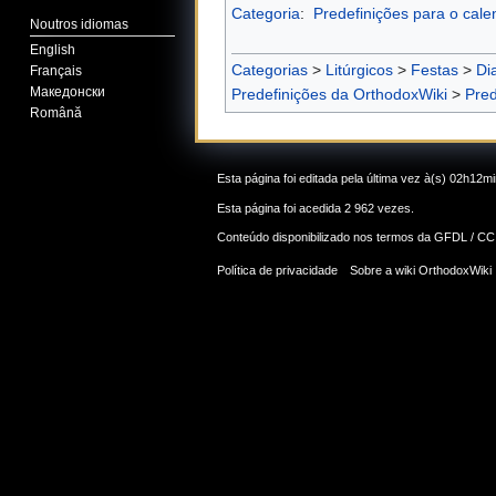
Categoria
:
Predefinições para o calen
Noutros idiomas
English
Categorias
>
Litúrgicos
>
Festas
>
Di
Français
Македонски
Predefinições da OrthodoxWiki
>
Pred
Română
Esta página foi editada pela última vez à(s) 02h12m
Esta página foi acedida 2 962 vezes.
Conteúdo disponibilizado nos termos da
GFDL / CC
Política de privacidade
Sobre a wiki OrthodoxWiki