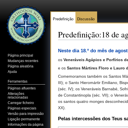
Predefinição
Discussão
Predefinição:18 de a
Ir para:
navegação
,
pesquisa
Neste dia 18.º do mês de agos
Página principal
os
Veneráveis Agápios e Porfírios d
Mudanças recentes
Página aleatória
e os
Santos Mártires Floro e Lauro 
Ajuda
Comemoramos também os Santos Mártire
Ferramentas
III); o Santo Hieromártir Emiliano, Bi
Páginas afluentes
(séc. IV); os Veneráveis Barnabé, Sofr
Alterações
de Constantinopla (séc. VII); o Venerá
relacionadas
os santos quatro monges desconhecido
Carregar ficheiro
XX).
Páginas especiais
Versão para impressão
Pelas intercessões dos Teus s
Ligação permanente
Informações da página