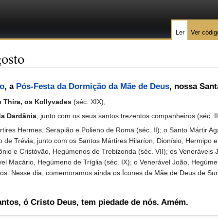
Ler
Ver códig
gosto
to
, a
Pós-Festa da Dormição da Mãe de Deus
, nossa San
e Thira, os Kollyvades
(séc. XIX);
da Dardânia
, junto com os seus santos trezentos companheiros (séc. II
s Hermes, Serapião e Polieno de Roma (séc. II); o Santo Mártir Agap
spo de Trévia, junto com os Santos Mártires Hilaríon, Dionísio, Hermipo
ônio e Cristóvão, Hegúmenos de Trebizonda (séc. VII); os Veneráveis J
vel Macário, Hegúmeno de Tríglia (séc. IX); o Venerável João, Hegúmeno
s. Nesse dia, comemoramos ainda os Ícones da Mãe de Deus de Sumela
antos, ó Cristo Deus, tem piedade de nós. Amém.